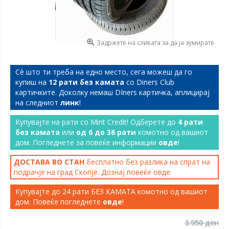
Задржете на сликата за да ја зумирате
Сѐ што ти треба на едно место, сега можеш да го
купиш на
12 рати без камата
со Diners Club
картичките. Доколку немаш DIners картичка, аплицирај
на следниот
линк
!
Купувајте на рати со Mint Credit! Одберете до
4 рати
без камата
или
од 6 до 36 рати
комотно од вашиот
дом. Погледнете за повеќе информации
овде
!
ДОСТАВА ВО СТАН
бесплатно без разлика на спрат на
подрачје на град Скопје. Дознај повеќе
овде
Купувајте до 24 рати БЕЗ КАМАТА комотно од вашиот
дом. Повеќе погледнете
овде
!
3.950 ден