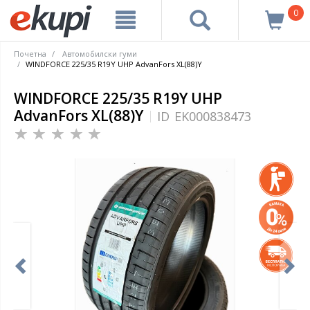
0
Почетна
Автомобилски гуми
WINDFORCE 225/35 R19Y UHP AdvanFors XL(88)Y
WINDFORCE 225/35 R19Y UHP
AdvanFors XL(88)Y
ID
EK000838473