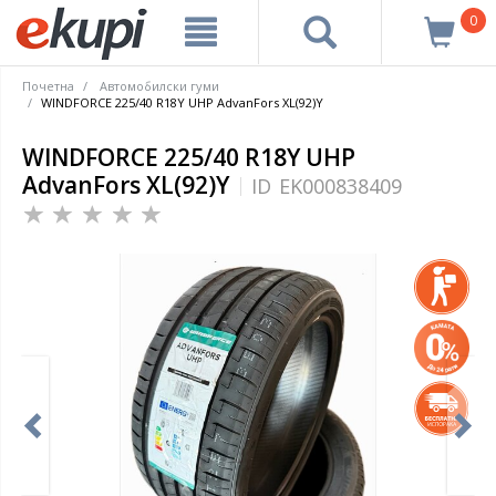
0
Почетна
Автомобилски гуми
WINDFORCE 225/40 R18Y UHP AdvanFors XL(92)Y
WINDFORCE 225/40 R18Y UHP
AdvanFors XL(92)Y
ID
EK000838409