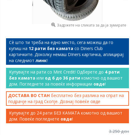
Задржете на сликата за да ја зумирате
Сѐ што ти треба на едно место, сега можеш да го
купиш на
12 рати без камата
со Diners Club
картичките. Доколку немаш DIners картичка, аплицирај
на следниот
линк
!
Купувајте на рати со Mint Credit! Одберете до
4 рати
без камата
или
од 6 до 36 рати
комотно од вашиот
дом. Погледнете за повеќе информации
овде
!
ДОСТАВА ВО СТАН
бесплатно без разлика на спрат на
подрачје на град Скопје. Дознај повеќе
овде
Купувајте до 24 рати БЕЗ КАМАТА комотно од вашиот
дом. Повеќе погледнете
овде
!
3.250 ден