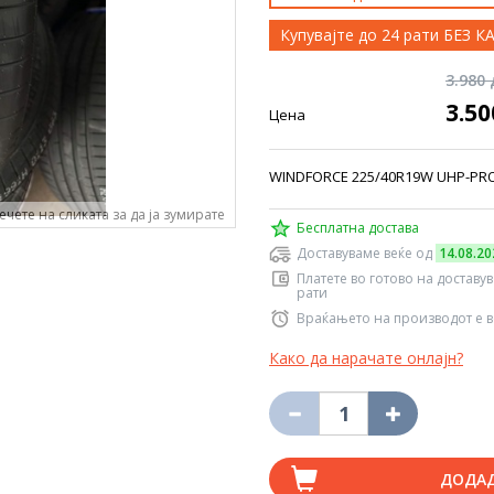
Купувајте до 24 рати БЕЗ 
3.980
3.5
Цена
WINDFORCE 225/40R19W UHP-PRO 
ечете на сликата за да ја зумирате
Бесплатна достава
Доставуваме веќе од
14.08.20
Платете во готово на доставу
рати
Враќањето на производот е в
Како да нарачате онлајн?
ДОДА