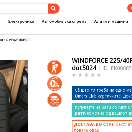
g
Електроника
Автомобилска опрема
Алати и машини
rs XL(93)W-dot5024
WINDFORCE 225/40R
dot5024
ID:
EK00085
Сѐ што ти треба на едно ме
Diners Club картичките. До
Купувајте на рати со Mint C
рати
комотно од вашиот д
ДОСТАВА ВО СТАН
бесплатн
повеќе
овде