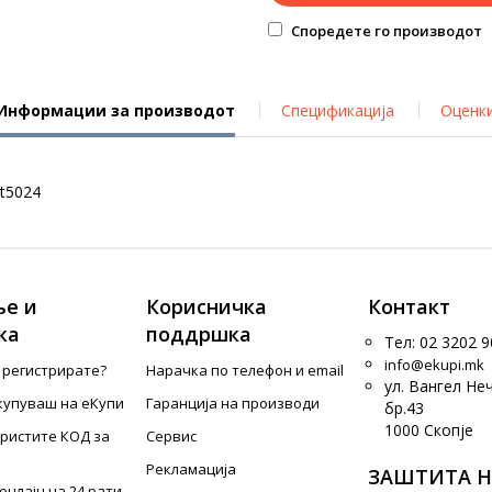
Споредете го производот
Информации за производот
Спецификација
Оценк
t5024
е и
Корисничка
Контакт
ка
поддршка
Тел: 02 3202 9
info@ekupi.mk
е регистрирате?
Нарачка по телефон и еmail
ул. Вангел Не
купуваш на еКупи
Гаранција на производи
бр.43
1000 Скопје
ористите КОД за
Сервис
Рекламација
ЗАШТИТА Н
онлајн на 24 рати