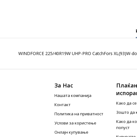
WINDFORCE 225/40R19W UHP-PRO CatchFors XL(93)W-do
За Нас
Плаќањ
испора
Нашата компанија
Како да с
Контакт
Зошто да 
Политика на приватност
Како да к
Услови за користење
попуст
Онлајн купување
Купувајте 