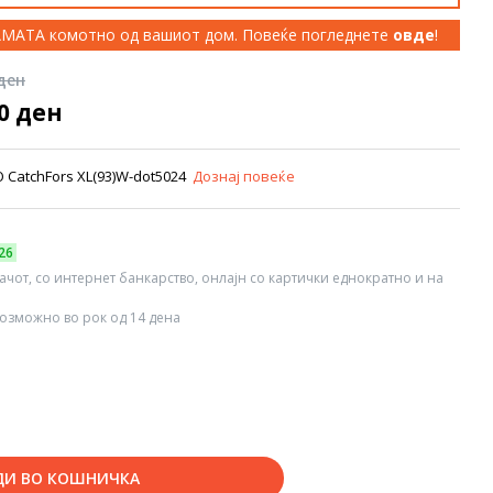
КАМАТА комотно од вашиот дом. Повеќе погледнете
овде
!
 ден
00 ден
CatchFors XL(93)W-dot5024
Дознај повеќе
26
вачот, со интернет банкарство, онлајн со картички еднократно и на
озможно во рок од 14 дена
ДИ ВО КОШНИЧКА