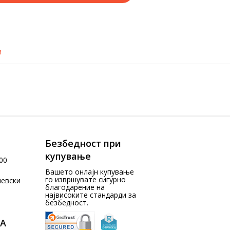
и
Безбедност при
купување
00
Вашето онлајн купување
го извршувате сигурно
чевски
благодарение на
највисоките стандарди за
безбедност.
А