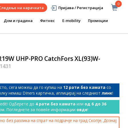
0
Следење на нарачката
Пријава / Регистрација
Дом и градина
Фитнес
E-mobility
Промоции
19W UHP-PRO CatchFors XL(93)W-
1431
сто, сега можеш да го купиш на
12 рати без камата
со
колку немаш DIners картичка, аплицирај на следниот
линк
!
redit! Одберете до
4 рати без камата
или
од 6 до 36
ом. Погледнете за повеќе информации
овде
!
о без разлика на спрат на подрачје на град Скопје. Дознај