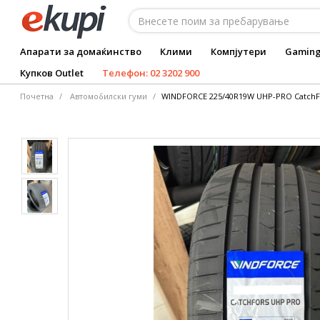
Апарати за домаќинство
Клими
Компјутери
Gamin
Купков Outlet
Телефон: 02 3202 900
Почетна
Автомобилски гуми
WINDFORCE 225/40R19W UHP-PRO CatchFo