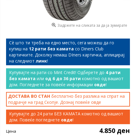
Задржете на сликата за да ја зумирате
Сѐ што ти треба на едно место, сега можеш да го
купиш на
12 рати без камата
со Diners Club
картичките. Доколку немаш DIners картичка, аплицирај
на следниот
линк
!
Купувајте на рати со Mint Credit! Одберете до
4 рати
без камата
или
од 6 до 36 рати
комотно од вашиот
дом. Погледнете за повеќе информации
овде
!
ДОСТАВА ВО СТАН
бесплатно без разлика на спрат на
подрачје на град Скопје. Дознај повеќе
овде
Купувајте до 24 рати БЕЗ КАМАТА комотно од вашиот
дом. Повеќе погледнете
овде
!
4.850 ден
Цена