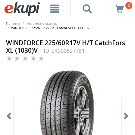
0
Почетна
Автомобилски гуми
WINDFORCE 225/60R17V H/T CatchFors XL (1030)V
WINDFORCE 225/60R17V H/T CatchFors
XL (1030)V
ID
EK000527731