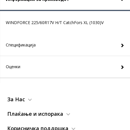
WINDFORCE 225/60R17V H/T CatchFors XL (1030)V
Спецификација
Оценки
За Нас
Плаќање и испорака
Корисничка поддршка