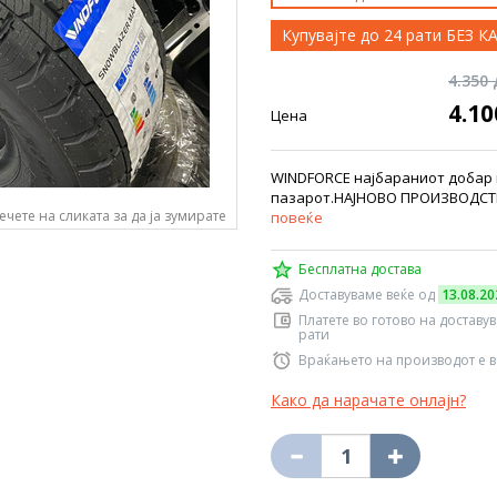
Купувајте до 24 рати БЕЗ 
4.350
4.1
Цена
WINDFORCE најбараниот добар к
пазарот.НАЈНОВО ПРОИЗВОДСТВО
ечете на сликата за да ја зумирате
повеќе
Бесплатна достава
Доставуваме веќе од
13.08.20
Платете во готово на доставу
рати
Враќањето на производот е в
Како да нарачате онлајн?