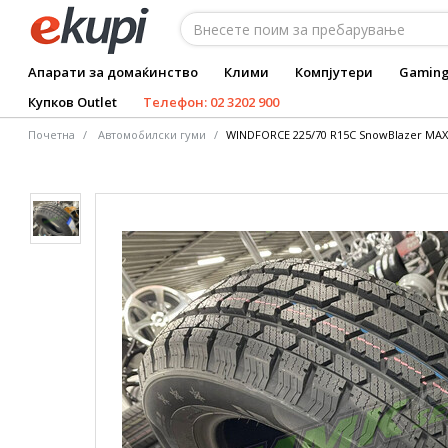
Апарати за домаќинство
Клими
Компјутери
Gamin
Купков Outlet
Телефон: 02 3202 900
Почетна
Автомобилски гуми
WINDFORCE 225/70 R15C SnowBlazer MAX 