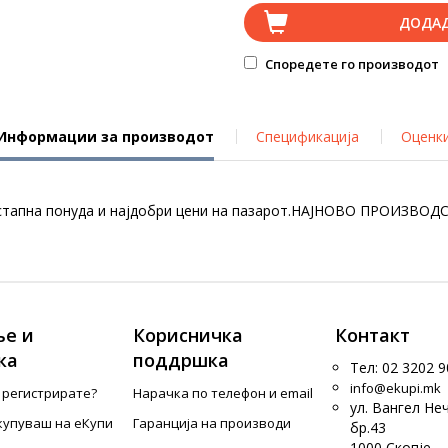
ДОДА
Споредете го производот
Информации за производот
Спецификација
Оценк
стапна понуда и најдобри цени на пазарот.НАЈНОВО ПРОИЗВОДС
е и
Корисничка
Контакт
ка
поддршка
Тел: 02 3202 9
info@ekupi.mk
е регистрирате?
Нарачка по телефон и еmail
ул. Вангел Не
купуваш на еКупи
Гаранција на производи
бр.43
1000 Скопје