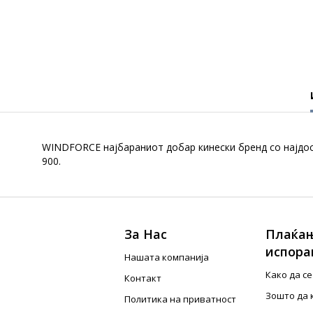
WINDFORCE најбараниот добар кинески бренд со најдо
900.
За Нас
Плаќањ
испора
Нашата компанија
Како да с
Контакт
Зошто да 
Политика на приватност