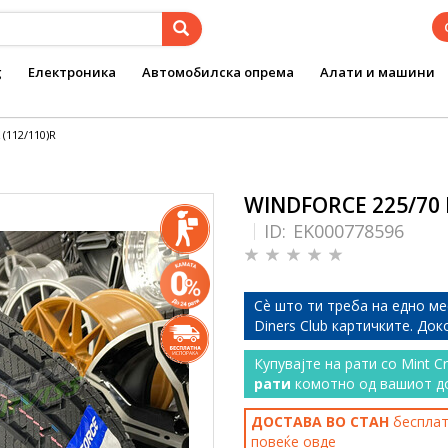
g
Електроника
Автомобилска опрема
Алати и машини
(112/110)R
WINDFORCE 225/70 
ID:
EK000778596
Сѐ што ти треба на едно ме
Diners Club картичките. До
Купувајте на рати со Mint C
рати
комотно од вашиот д
ДОСТАВА ВО СТАН
бесплатн
повеќе
овде