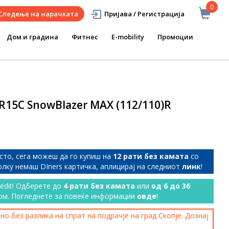
0
Следење на нарачката
Пријава / Регистрација
Дом и градина
Фитнес
E-mobility
Промоции
R15C SnowBlazer MAX (112/110)R
сто, сега можеш да го купиш на
12 рати без камата
со
колку немаш DIners картичка, аплицирај на следниот
линк
!
redit! Одберете до
4 рати без камата
или
од 6 до 36
ом. Погледнете за повеќе информации
овде
!
о без разлика на спрат на подрачје на град Скопје. Дознај