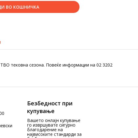
ДИ ВО КОШНИЧКА
и
ТВО тековна сезона. Повеќе информации на 02 3202
Безбедност при
купување
00
Вашето онлајн купување
го извршувате сигурно
чевски
благодарение на
највисоките стандарди за