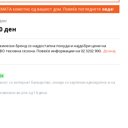
КАМАТА комотно од вашиот дом. Повеќе погледнете
овде
!
 ден
00 ден
инески бренд со најдостапна понуда и најдобри цени на
 тековна сезона. Повеќе информации на 02 3202 900.
Дознај
26
вачот, со интернет банкарство, онлајн со картички еднократно и на
озможно во рок од 14 дена