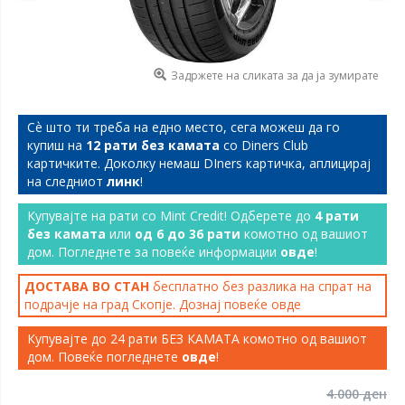
Задржете на сликата за да ја зумирате
Сѐ што ти треба на едно место, сега можеш да го
купиш на
12 рати без камата
со Diners Club
картичките. Доколку немаш DIners картичка, аплицирај
на следниот
линк
!
Купувајте на рати со Mint Credit! Одберете до
4 рати
без камата
или
од 6 до 36 рати
комотно од вашиот
дом. Погледнете за повеќе информации
овде
!
ДОСТАВА ВО СТАН
бесплатно без разлика на спрат на
подрачје на град Скопје. Дознај повеќе
овде
Купувајте до 24 рати БЕЗ КАМАТА комотно од вашиот
дом. Повеќе погледнете
овде
!
4.000 ден