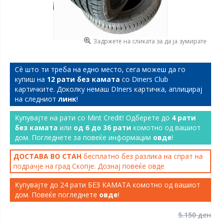
Задржете на сликата за да ја зумирате
Сѐ што ти треба на едно место, сега можеш да го
купиш на
12 рати без камата
со Diners Club
картичките. Доколку немаш DIners картичка, аплицирај
на следниот
линк
!
Купувајте на рати со Mint Credit! Одберете до
4 рати
без камата
или
од 6 до 36 рати
комотно од вашиот
дом. Погледнете за повеќе информации
овде
!
ДОСТАВА ВО СТАН
бесплатно без разлика на спрат на
подрачје на град Скопје. Дознај повеќе
овде
Купувајте до 24 рати БЕЗ КАМАТА комотно од вашиот
дом. Повеќе погледнете
овде
!
5.150 ден