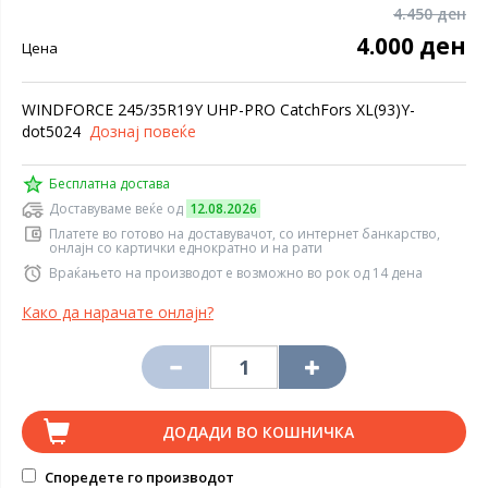
4.450 ден
4.000 ден
Цена
WINDFORCE 245/35R19Y UHP-PRO CatchFors XL(93)Y-
dot5024
Дознај повеќе
Бесплатна достава
Доставуваме веќе од
12.08.2026
Платете во готово на доставувачот, со интернет банкарство,
онлајн со картички еднократно и на рати
Враќањето на производот е возможно во рок од 14 дена
Како да нарачате онлајн?
ДОДАДИ ВО КОШНИЧКА
Споредете го производот