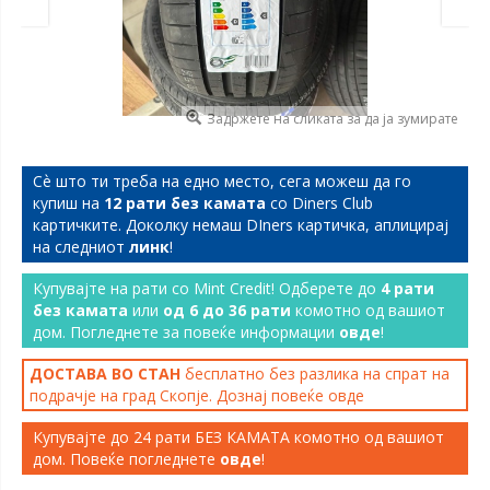
Задржете на сликата за да ја зумирате
Сѐ што ти треба на едно место, сега можеш да го
купиш на
12 рати без камата
со Diners Club
картичките. Доколку немаш DIners картичка, аплицирај
на следниот
линк
!
Купувајте на рати со Mint Credit! Одберете до
4 рати
без камата
или
од 6 до 36 рати
комотно од вашиот
дом. Погледнете за повеќе информации
овде
!
ДОСТАВА ВО СТАН
бесплатно без разлика на спрат на
подрачје на град Скопје. Дознај повеќе
овде
Купувајте до 24 рати БЕЗ КАМАТА комотно од вашиот
дом. Повеќе погледнете
овде
!