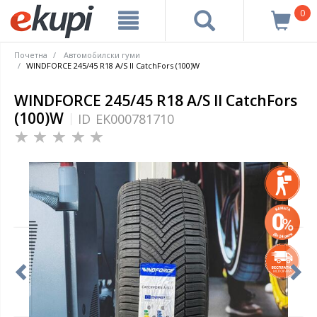
0
Почетна
Автомобилски гуми
WINDFORCE 245/45 R18 A/S II CatchFors (100)W
WINDFORCE 245/45 R18 A/S II CatchFors
(100)W
ID
EK000781710