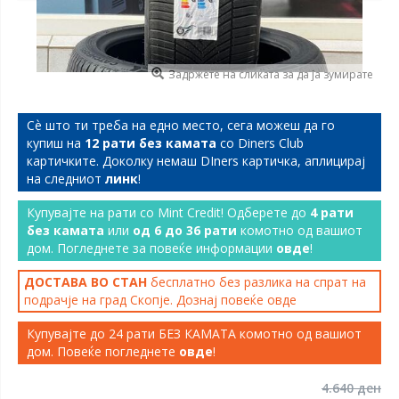
Задржете на сликата за да ја зумирате
Сѐ што ти треба на едно место, сега можеш да го
купиш на
12 рати без камата
со Diners Club
картичките. Доколку немаш DIners картичка, аплицирај
на следниот
линк
!
Купувајте на рати со Mint Credit! Одберете до
4 рати
без камата
или
од 6 до 36 рати
комотно од вашиот
дом. Погледнете за повеќе информации
овде
!
ДОСТАВА ВО СТАН
бесплатно без разлика на спрат на
подрачје на град Скопје. Дознај повеќе
овде
Купувајте до 24 рати БЕЗ КАМАТА комотно од вашиот
дом. Повеќе погледнете
овде
!
4.640 ден