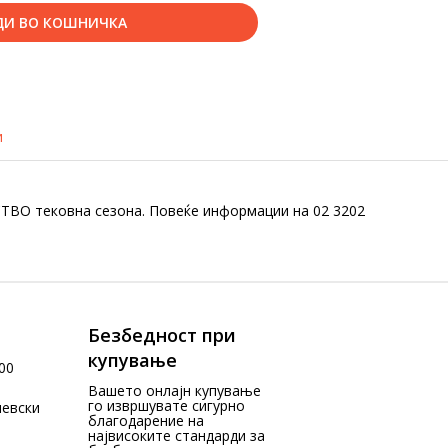
ДИ ВО КОШНИЧКА
и
ТВО тековна сезона. Повеќе информации на 02 3202
Безбедност при
купување
00
Вашето онлајн купување
го извршувате сигурно
чевски
благодарение на
највисоките стандарди за