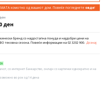
КАМАТА комотно од вашиот дом. Повеќе погледнете
овде
!
 ден
00 ден
инески бренд со најдостапна понуда и најдобри цени на
 тековна сезона. Повеќе информации на 02 3202 900.
Дознај
26
вачот, со интернет банкарство, онлајн со картички еднократно и на
озможно во рок од 14 дена