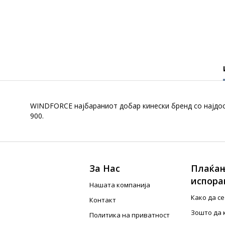
WINDFORCE најбараниот добар кинески бренд со најдо
900.
За Нас
Плаќањ
испора
Нашата компанија
Како да с
Контакт
Зошто да 
Политика на приватност