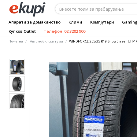
Апарати за домаќинство
Клими
Компјутери
Gamin
Купков Outlet
Телефон: 02 3202 900
Почетна
Автомобилски гуми
WINDFORCE 255/35 R19 SnowBlazer UHP X