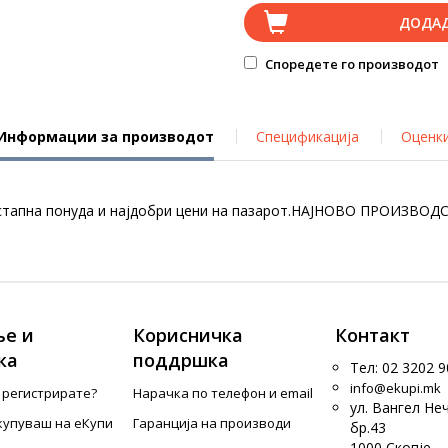
ДОДА
Споредете го производот
Информации за производот
Спецификација
Оценк
стапна понуда и најдобри цени на пазарот.НАЈНОВО ПРОИЗВОДС
е и
Корисничка
Контакт
ка
поддршка
Тел: 02 3202 9
info@ekupi.mk
е регистрирате?
Нарачка по телефон и еmail
ул. Вангел Не
купуваш на еКупи
Гаранција на производи
бр.43
1000 Скопје