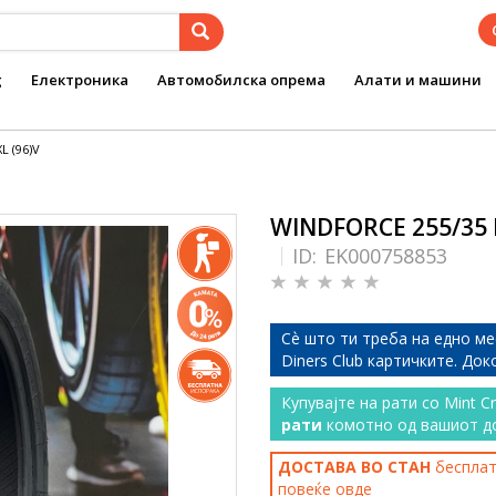
g
Електроника
Автомобилска опрема
Алати и машини
L (96)V
WINDFORCE 255/35 R
ID:
EK000758853
Сѐ што ти треба на едно ме
Diners Club картичките. До
Купувајте на рати со Mint C
рати
комотно од вашиот д
ДОСТАВА ВО СТАН
бесплатн
повеќе
овде