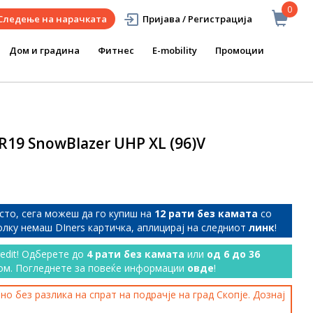
0
Следење на нарачката
Пријава / Регистрација
Дом и градина
Фитнес
E-mobility
Промоции
19 SnowBlazer UHP XL (96)V
сто, сега можеш да го купиш на
12 рати без камата
со
колку немаш DIners картичка, аплицирај на следниот
линк
!
redit! Одберете до
4 рати без камата
или
од 6 до 36
ом. Погледнете за повеќе информации
овде
!
о без разлика на спрат на подрачје на град Скопје. Дознај