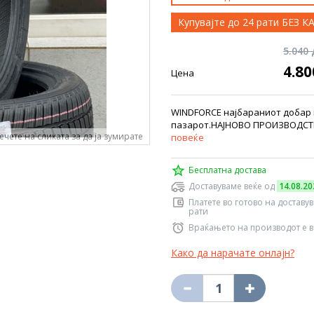
Купувајте до 24 рати БЕЗ 
5.040
4.8
Цена
WINDFORCE најбараниот добар к
пазарот.НАЈНОВО ПРОИЗВОДСТВО
ечете на сликата за да ја зумирате
повеќе
Бесплатна достава
Доставуваме веќе од
14.08.20
Платете во готово на доставу
рати
Враќањето на производот е в
Како да нарачате онлајн?