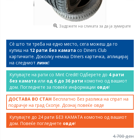
Задржете на сликата за да ја зумирате
Сѐ што ти треба на едно место, сега можеш да го
купиш на
12 рати без камата
со Diners Club
картичките. Доколку немаш DIners картичка, аплицирај
на следниот
линк
!
Купувајте на рати со Mint Credit! Одберете до
4 рати
без камата
или
од 6 до 36 рати
комотно од вашиот
дом. Погледнете за повеќе информации
овде
!
ДОСТАВА ВО СТАН
бесплатно без разлика на спрат на
подрачје на град Скопје. Дознај повеќе
овде
Купувајте до 24 рати БЕЗ КАМАТА комотно од вашиот
дом. Повеќе погледнете
овде
!
4.700 ден