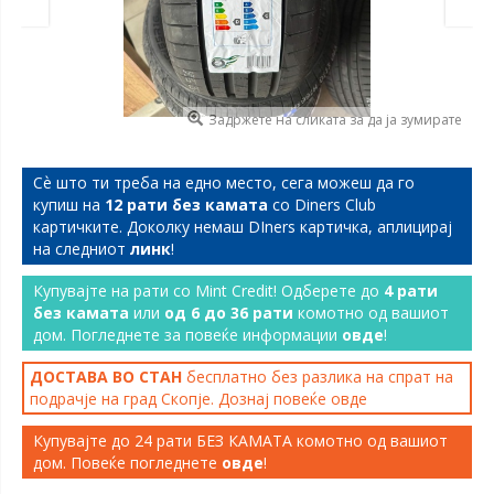
Задржете на сликата за да ја зумирате
Сѐ што ти треба на едно место, сега можеш да го
купиш на
12 рати без камата
со Diners Club
картичките. Доколку немаш DIners картичка, аплицирај
на следниот
линк
!
Купувајте на рати со Mint Credit! Одберете до
4 рати
без камата
или
од 6 до 36 рати
комотно од вашиот
дом. Погледнете за повеќе информации
овде
!
ДОСТАВА ВО СТАН
бесплатно без разлика на спрат на
подрачје на град Скопје. Дознај повеќе
овде
Купувајте до 24 рати БЕЗ КАМАТА комотно од вашиот
дом. Повеќе погледнете
овде
!