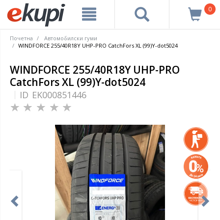
0
Почетна
Автомобилски гуми
WINDFORCE 255/40R18Y UHP-PRO CatchFors XL (99)Y-dot5024
WINDFORCE 255/40R18Y UHP-PRO
CatchFors XL (99)Y-dot5024
ID
EK000851446