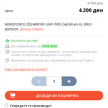
4.750 ден
4.200 ден
Цена
WINDFORCE 255/40R18Y UHP-PRO CatchFors XL (99)Y-
dot5024
Дознај повеќе
Бесплатна достава
Доставуваме веќе од
14.08.2026
Платете во готово на доставувачот, со интернет банкарство,
онлајн со картички еднократно и на рати
Враќањето на производот е возможно во рок од 14 дена
Како да нарачате онлајн?
ДОДАДИ ВО КОШНИЧКА
Споредете го производот