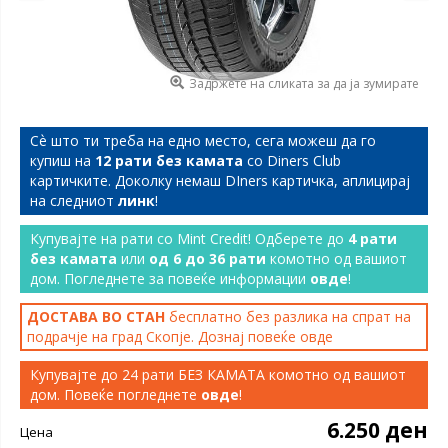
Задржете на сликата за да ја зумирате
Сѐ што ти треба на едно место, сега можеш да го
купиш на
12 рати без камата
со Diners Club
картичките. Доколку немаш DIners картичка, аплицирај
на следниот
линк
!
Купувајте на рати со Mint Credit! Одберете до
4 рати
без камата
или
од 6 до 36 рати
комотно од вашиот
дом. Погледнете за повеќе информации
овде
!
ДОСТАВА ВО СТАН
бесплатно без разлика на спрат на
подрачје на град Скопје. Дознај повеќе
овде
Купувајте до 24 рати БЕЗ КАМАТА комотно од вашиот
дом. Повеќе погледнете
овде
!
6.250 ден
Цена