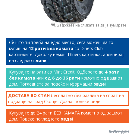
Задржете на сликата за да ја зумирате
Сѐ што ти треба на едно место, сега можеш да го
купиш на
12 рати без камата
со Diners Club
картичките. Доколку немаш DIners картичка, аплицирај
на следниот
линк
!
Купувајте на рати со Mint Credit! Одберете до
4 рати
без камата
или
од 6 до 36 рати
комотно од вашиот
дом. Погледнете за повеќе информации
овде
!
ДОСТАВА ВО СТАН
бесплатно без разлика на спрат на
подрачје на град Скопје. Дознај повеќе
овде
Купувајте до 24 рати БЕЗ КАМАТА комотно од вашиот
дом. Повеќе погледнете
овде
!
9.750 ден