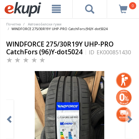
0
Почетна
Автомобилски гуми
WINDFORCE 275/30R19Y UHP-PRO CatchFors (96)Y-dot5024
WINDFORCE 275/30R19Y UHP-PRO
CatchFors (96)Y-dot5024
ID
EK000851430