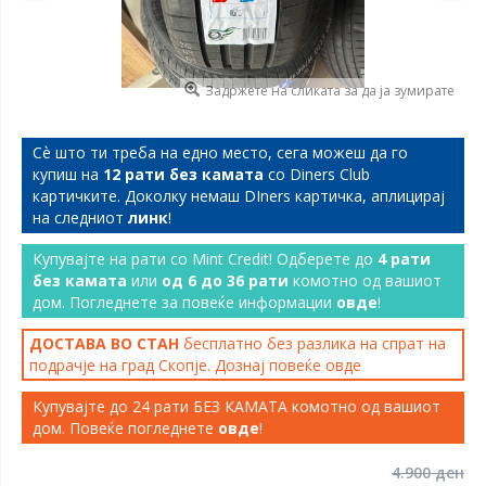
Задржете на сликата за да ја зумирате
Сѐ што ти треба на едно место, сега можеш да го
купиш на
12 рати без камата
со Diners Club
картичките. Доколку немаш DIners картичка, аплицирај
на следниот
линк
!
Купувајте на рати со Mint Credit! Одберете до
4 рати
без камата
или
од 6 до 36 рати
комотно од вашиот
дом. Погледнете за повеќе информации
овде
!
ДОСТАВА ВО СТАН
бесплатно без разлика на спрат на
подрачје на град Скопје. Дознај повеќе
овде
Купувајте до 24 рати БЕЗ КАМАТА комотно од вашиот
дом. Повеќе погледнете
овде
!
4.900 ден