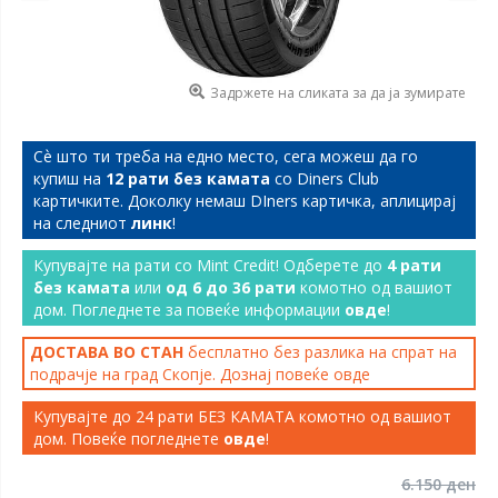
Задржете на сликата за да ја зумирате
Сѐ што ти треба на едно место, сега можеш да го
купиш на
12 рати без камата
со Diners Club
картичките. Доколку немаш DIners картичка, аплицирај
на следниот
линк
!
Купувајте на рати со Mint Credit! Одберете до
4 рати
без камата
или
од 6 до 36 рати
комотно од вашиот
дом. Погледнете за повеќе информации
овде
!
ДОСТАВА ВО СТАН
бесплатно без разлика на спрат на
подрачје на град Скопје. Дознај повеќе
овде
Купувајте до 24 рати БЕЗ КАМАТА комотно од вашиот
дом. Повеќе погледнете
овде
!
6.150 ден