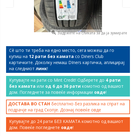
Задржете на сликата за да ја зумирате
Сѐ што ти треба на едно место, сега можеш да го
купиш на
12 рати без камата
со Diners Club
картичките. Доколку немаш DIners картичка, аплицирај
на следниот
линк
!
Купувајте на рати со Mint Credit! Одберете до
4 рати
без камата
или
од 6 до 36 рати
комотно од вашиот
дом. Погледнете за повеќе информации
овде
!
ДОСТАВА ВО СТАН
бесплатно без разлика на спрат на
подрачје на град Скопје. Дознај повеќе
овде
Купувајте до 24 рати БЕЗ КАМАТА комотно од вашиот
дом. Повеќе погледнете
овде
!