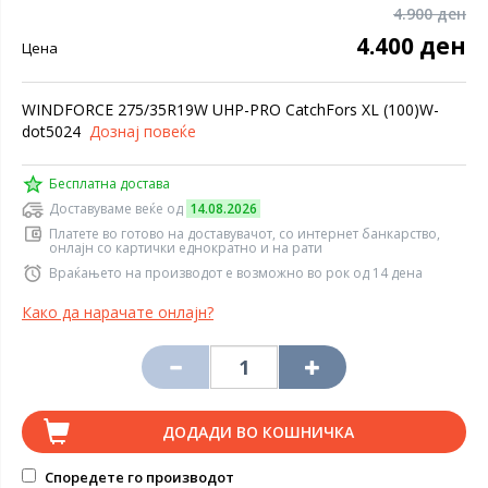
4.900 ден
4.400 ден
Цена
WINDFORCE 275/35R19W UHP-PRO CatchFors XL (100)W-
dot5024
Дознај повеќе
Бесплатна достава
Доставуваме веќе од
14.08.2026
Платете во готово на доставувачот, со интернет банкарство,
онлајн со картички еднократно и на рати
Враќањето на производот е возможно во рок од 14 дена
Како да нарачате онлајн?
ДОДАДИ ВО КОШНИЧКА
Споредете го производот