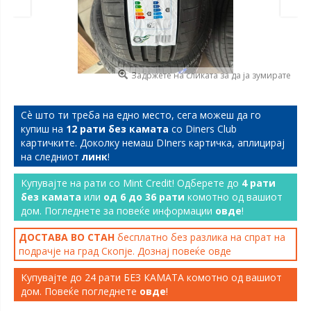
Задржете на сликата за да ја зумирате
Сѐ што ти треба на едно место, сега можеш да го
купиш на
12 рати без камата
со Diners Club
картичките. Доколку немаш DIners картичка, аплицирај
на следниот
линк
!
Купувајте на рати со Mint Credit! Одберете до
4 рати
без камата
или
од 6 до 36 рати
комотно од вашиот
дом. Погледнете за повеќе информации
овде
!
ДОСТАВА ВО СТАН
бесплатно без разлика на спрат на
подрачје на град Скопје. Дознај повеќе
овде
Купувајте до 24 рати БЕЗ КАМАТА комотно од вашиот
дом. Повеќе погледнете
овде
!