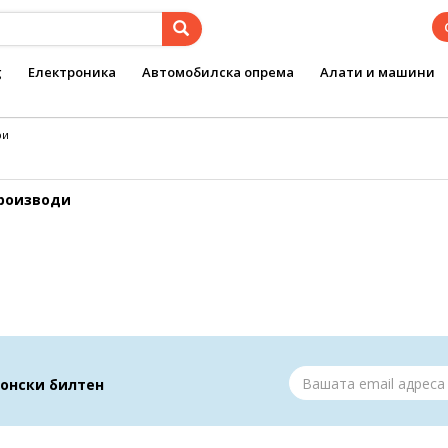
g
Електроника
Автомобилска опрема
Алати и машини
ри
производи
ронски билтен