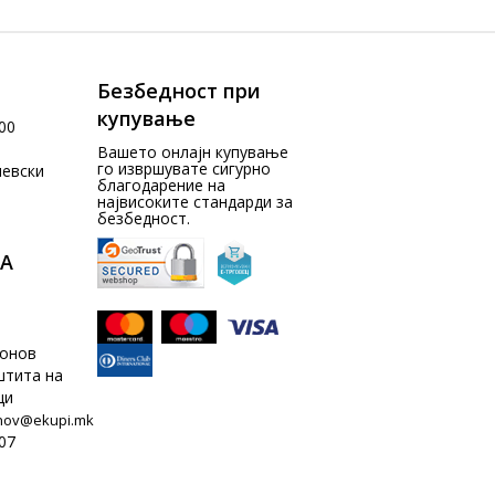
Безбедност при
купување
00
Вашето онлајн купување
го извршувате сигурно
чевски
благодарение на
највисоките стандарди за
безбедност.
А
донов
штита на
ци
nov@ekupi.mk
07