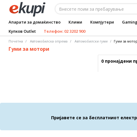
Апарати за домаќинство
Клими
Компјутери
Gamin
Купков Outlet
Телефон: 02 3202 900
Почетна
Автомобилска опрема
Aвтомобилски гуми
Гуми за мото
Гуми за мотори
0 пронајдени 
Пријавете се за бесплатниот елект