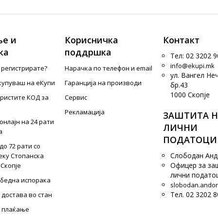
е и
Корисничка
Контакт
ка
поддршка
Тел: 02 3202 9
info@ekupi.mk
е регистрирате?
Нарачка по телефон и еmail
ул. Вангел Не
купуваш на еКупи
Гаранција на производи
бр.43
1000 Скопје
ористите КОД за
Сервис
Рекламација
ЗАШТИТА Н
онлајн на 24 рати
ЛИЧНИ
а
ПОДАТОЦИ
до 72 рати со
Слободан Ан
еку Стопанска
Офицер за за
 Скопје
лични подато
збедна испорака
slobodan.ando
Тел. 02 3202 8
 достава во стан
 плаќање