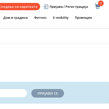
0
Следење на нарачката
Пријава / Регистрација
Дом и градина
Фитнес
E-mobility
Промоции
ПРИЈАВИ СЕ