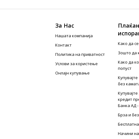
За Нас
Плаќањ
испора
Нашата компанија
Како да с
Контакт
Зошто да 
Политика на приватност
Како да к
Услови за користење
попуст
Онлајн купување
Купувајте 
без камат
Купувајте 
кредит пр
Банка АД -
Брза и бе
Бесплатна
Начини на