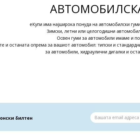
АВТОМОБИЛСК
еКупи има најширока понуда на автомобилски гуми 
Зимски, летни или целогодишни автомобил
Освен гуми за автомобили имаме и пон
те и останата опрема за вашиот автомобил
: типски и стандард
за автомобили, хидраулични дигалки и ост
ронски билтен