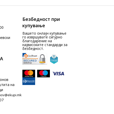
Безбедност при
купување
00
Вашето онлајн купување
го извршувате сигурно
чевски
благодарение на
највисоките стандарди за
безбедност.
А
донов
штита на
ци
nov@ekupi.mk
07