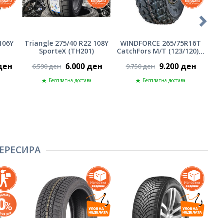
106Y
Triangle 275/40 R22 108Y
WINDFORCE 265/75R16T
T
SporteX (TH201)
CatchFors M/T (123/120)Q
ден
6.000 ден
9.200 ден
6.590 ден
9.750 ден
Бесплатна достава
Бесплатна достава
ЕРЕСИРА