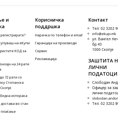
е и
Корисничка
Контакт
ка
поддршка
Тел: 02 3202 9
info@ekupi.mk
е регистрирате?
Нарачка по телефон и еmail
ул. Вангел Не
купуваш на еКупи
Гаранција на производи
бр.43
1000 Скопје
ористите КОД за
Сервис
Рекламација
ЗАШТИТА Н
онлајн на 24 рати
ЛИЧНИ
а
ПОДАТОЦИ
до 72 рати со
Слободан Ан
еку Стопанска
Офицер за за
 Скопје
лични подато
збедна испорака
slobodan.ando
Тел. 02 3202 8
 достава во стан
 плаќање