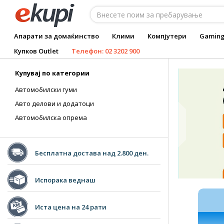
Апарати за домаќинство
Клими
Компјутери
Gamin
Купков Outlet
Телефон: 02 3202 900
Купувај по категории
Aвтомобилски гуми
Авто делови и додатоци
Автомобилска опрема
Бесплатна достава над 2.800 ден.
Испорака веднаш
Иста цена на 24 рати