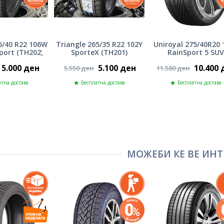
5/40 R22 106W
Triangle 265/35 R22 102Y
Uniroyal 275/40R20 
Sport (TH202)
SporteX (TH201)
RainSport 5 SUV
5.000 ден
5.100 ден
10.400 
5.550 ден
11.580 ден
тна достава
Бесплатна достава
Бесплатна достава
МОЖЕБИ КЕ ВЕ ИНТ