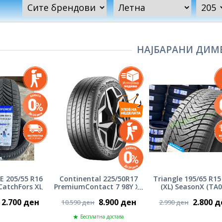
НАЈБАРАНИ ДИМ
 205/55 R16
Continental 225/50R17
Triangle 195/65 R15
 CatchFors XL
PremiumContact 7 98Y XL
(XL) SeasonX (TA0
-DOT 1126
2.700 ден
8.900 ден
2.800 д
10.590 ден
2.990 ден
Бесплатна достава