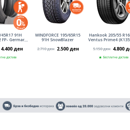
/45R17 91H
WINDFORCE 195/65R15
Hankook 205/55 R16
2 FP- Germany
91H SnowBlazer
Ventus Prime4 (K135
25г.
1126
4.400 ден
2.500 ден
4.800 д
2.710 ден
5.150 ден
тна достава
Бесплатна достава