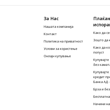
За Нас
Плаќањ
испора
Нашата компанија
Како да с
Контакт
Зошто да 
Политика на приватност
Како да к
Услови за користење
попуст
Онлајн купување
Купувајте 
без камат
Купувајте 
кредит пр
Банка АД -
Брза и бе
Бесплатна
Начини на