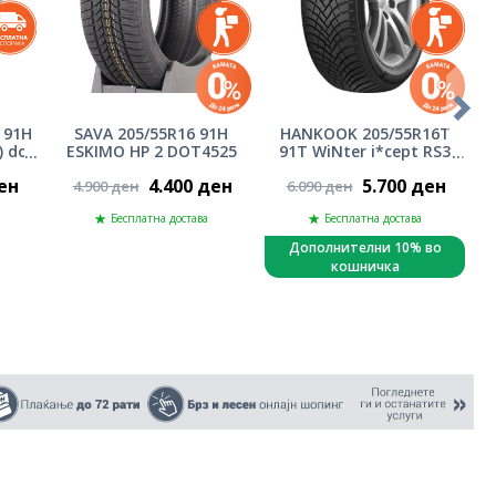
 91H
SAVA 205/55R16 91H
HANKOOK 205/55R16T
) dot
ESKIMO HP 2 DOT4525
91T WiNter i*cept RS3
W462 -DOT2525
ен
4.400 ден
5.700 ден
4.900 ден
6.090 ден
Бесплатна достава
Бесплатна достава
Дополнителни 10% во
кошничка