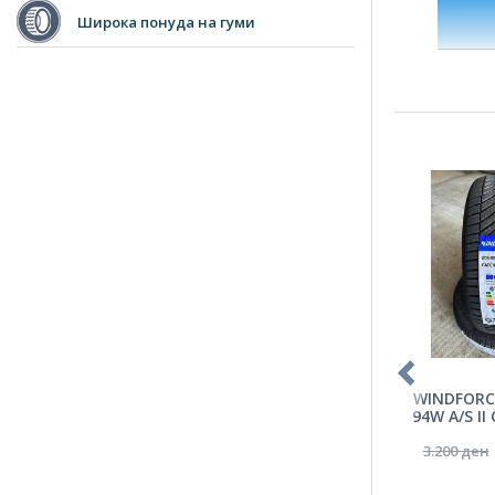
Широка понуда на гуми
WINDFORCE
94W A/S II
3.200 ден