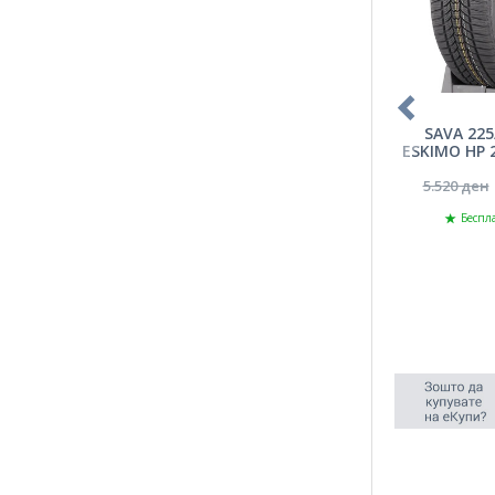
SAVA 225
ESKIMO HP 
20
5.520 ден
Беспла