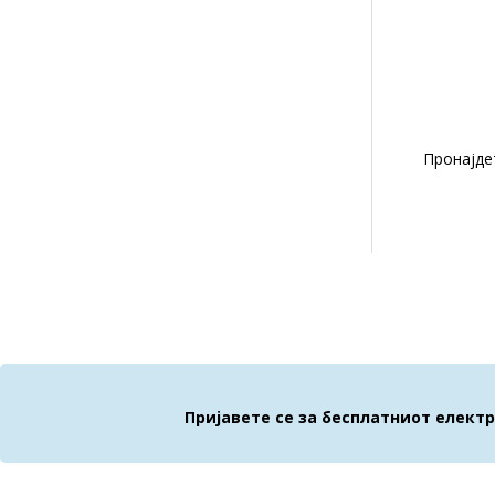
Пронајде
Пријавете се за бесплатниот елект