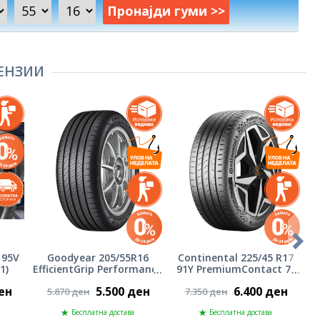
Пронајди гуми >>
ЕНЗИИ
 95V
Goodyear 205/55R16
Continental 225/45 R17
1)
EfficientGrip Performance
91Y PremiumContact 7-
9
2 91V - DOT 1026
DOT 0626
ен
5.500 ден
6.400 ден
5.870 ден
7.350 ден
Бесплатна достава
Бесплатна достава