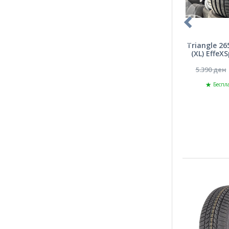
Triangle 26
(XL) EffeX
5.390 ден
Беспла