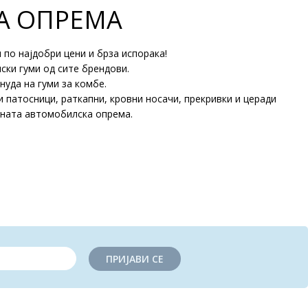
А ОПРЕМА
по најдобри цени и брза испорака!
ски гуми од сите брендови.
уда на гуми за комбе.
ни патосници, раткапни, кровни носачи, прекривки и церади
аната автомобилска опрема.
ПРИЈАВИ СЕ