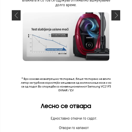
влакната и со тоа се одржува оптимално вшмукување
прашин
долго време.
прашина
* Врз основа на внатрешно тестирање, беше тестирано на венти
латор на турбина користејќи мешавина од миленичиња коса и ко
са од подот. Во споредба со конвенционалниот Samsung VC21F5
0VNAR / EV
Лесно се отвара
Едноставно откачи го садот.
Отвори го капакот