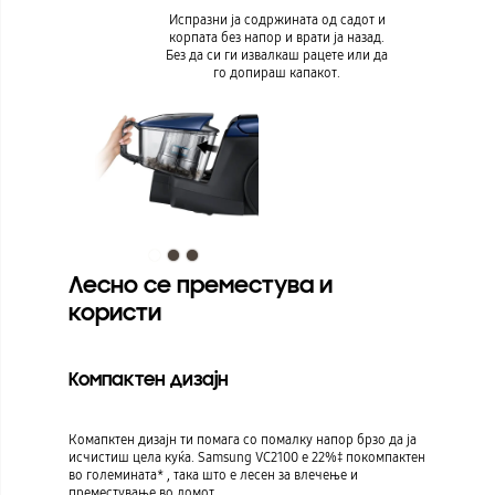
Испразни ја содржината од садот и
корпата без напор и врати ја назад.
Без да си ги извалкаш рацете или да
го допираш капакот.
Лесно се преместува и
користи
Компактен дизајн
Комапктен дизајн ти помага со помалку напор брзо да ја
исчистиш цела куќа. Samsung VC2100 е 22%‡ покомпактен
во големината* , така што е лесен за влечење и
преместување во домот.