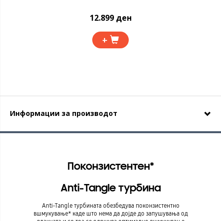
12.899 ден
+
Информации за производот
Поконзистентен*
Anti-Tangle турбина
Anti-Tangle турбината обезбедува поконзистентно
Уживај 
вшмукување* каде што нема да дојде до запушувања од
лесно 