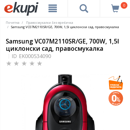
0
Почетна
Правосмукалки без вреќичка
Samsung VC07M2110SR/GE, 700W, 1,5l циклонски сад, правосмукалка
Samsung VC07M2110SR/GE, 700W, 1,5l
циклонски сад, правосмукалка
ID
EK000534090