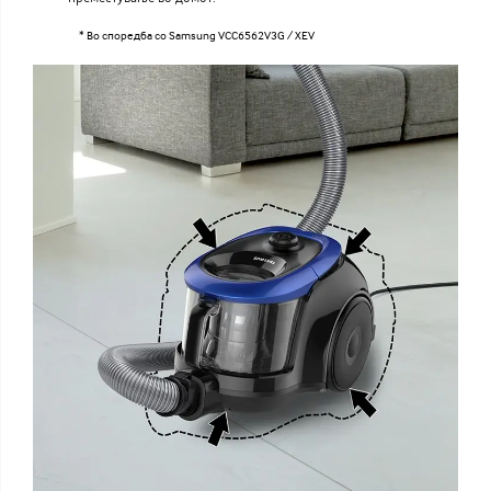
* Во споредба со Samsung VCC6562V3G / XEV