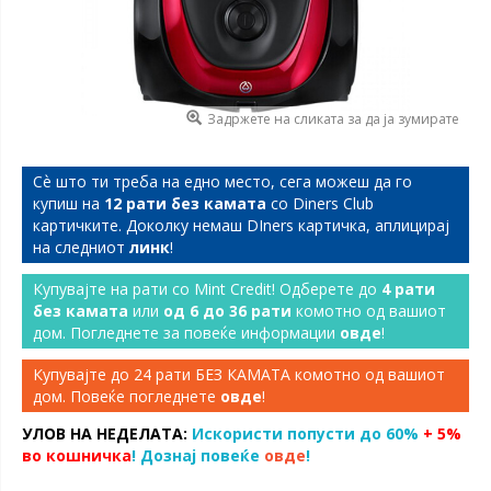
Задржете на сликата за да ја зумирате
Сѐ што ти треба на едно место, сега можеш да го
купиш на
12 рати без камата
со Diners Club
картичките. Доколку немаш DIners картичка, аплицирај
на следниот
линк
!
Купувајте на рати со Mint Credit! Одберете до
4 рати
без камата
или
од 6 до 36 рати
комотно од вашиот
дом. Погледнете за повеќе информации
овде
!
Купувајте до 24 рати БЕЗ КАМАТА комотно од вашиот
дом. Повеќе погледнете
овде
!
УЛОВ НА НЕДЕЛАТА:
Искористи попусти до 60%
+ 5%
во кошничка
! Дознај повеќе
овде
!