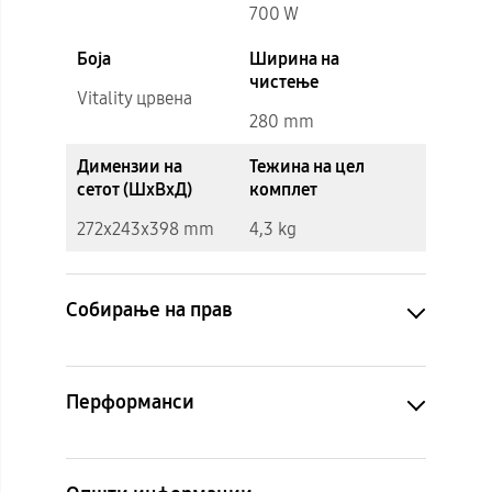
700 W
Боја
Ширина на
чистење
Vitality црвена
280 mm
Димензии на
Тежина на цел
сетот (ШxВxД)
комплет
272x243x398 mm
4,3 kg
Собирање на прав
Перформанси