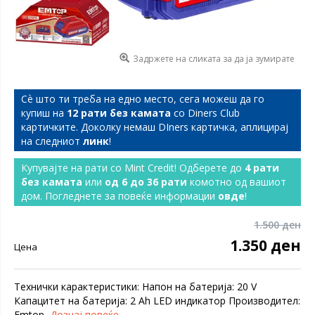
Задржете на сликата за да ја зумирате
Сѐ што ти треба на едно место, сега можеш да го
купиш на
12 рати без камата
со Diners Club
картичките. Доколку немаш DIners картичка, аплицирај
на следниот
линк
!
Купувајте на рати со Mint Credit! Одберете до
4 рати
без камата
или
од 6 до 36 рати
комотно од вашиот
дом. Погледнете за повеќе информации
овде
!
1.500 ден
1.350 ден
Цена
Технички карактеристики: Напон на батерија: 20 V
Капацитет на батерија: 2 Ah LED индикатор Производител:
Emtop
Дознај повеќе