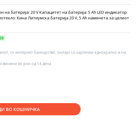
 на батерија: 20 V Капацитет на батерија: 5 Ah LED индикатор
отекло: Кина Литиумска батерија 20 V, 5 Ah наменета за целиот
26
вачот, со интернет банкарство, онлајн со картички еднократно и на
озможно во рок од 14 дена
ДИ ВО КОШНИЧКА