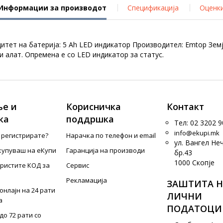
Информации за производот
Спецификација
Оценк
цитет на батерија: 5 Ah LED индикатор Производител: Emtop Земј
 алат. Опремена е со LED индикатор за статус.
е и
Корисничка
Контакт
ка
поддршка
Тел: 02 3202 9
info@ekupi.mk
е регистрирате?
Нарачка по телефон и еmail
ул. Вангел Не
купуваш на еКупи
Гаранција на производи
бр.43
1000 Скопје
ористите КОД за
Сервис
Рекламација
ЗАШТИТА Н
онлајн на 24 рати
ЛИЧНИ
а
ПОДАТОЦИ
до 72 рати со