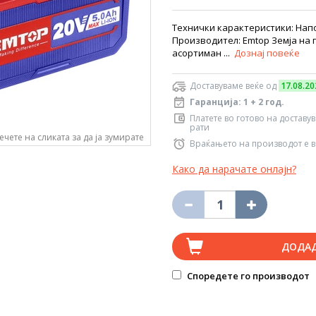
Технички карактеристики: Напон
Производител: Emtop Земја на п
асортиман ...
Дознај повеќе
Доставуваме веќе од
17.08.20
Гаранција: 1 + 2 год.
Платете во готово на доставу
рати
ечете на сликата за да ја зумирате
Враќањето на производот е в
Како да нарачате онлајн?
ДОДА
Споредете го производот