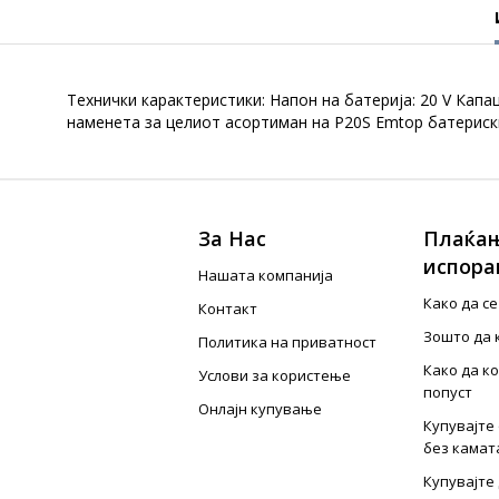
Технички карактеристики: Напон на батерија: 20 V Капа
наменета за целиот асортиман на P20S Emtop батериски
За Нас
Плаќањ
испора
Нашата компанија
Како да с
Контакт
Зошто да 
Политика на приватност
Како да к
Услови за користење
попуст
Онлајн купување
Купувајте 
без камат
Купувајте 