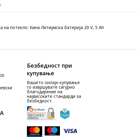
и
а на потекло: Кина Литиумска батерија 20 V, 5 Ah
Безбедност при
купување
00
Вашето онлајн купување
го извршувате сигурно
чевски
благодарение на
највисоките стандарди за
безбедност.
А