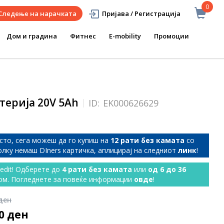
0
Следење на нарачката
Пријава / Регистрација
Дом и градина
Фитнес
E-mobility
Промоции
терија 20V 5Ah
ID:
EK000626629
сто, сега можеш да го купиш на
12 рати без камата
со
колку немаш DIners картичка, аплицирај на следниот
линк
!
redit! Одберете до
4 рати без камата
или
од 6 до 36
ом. Погледнете за повеќе информации
овде
!
 ден
00 ден