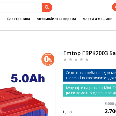
g
Електроника
Автомобилска опрема
Алати и машини
Emtop EBPK2003 Ба
Сѐ што ти треба на едно ме
Diners Club картичките. До
Купувајте на рати со Mint C
рати
комотно од вашиот д
3.000
2.7
Цена