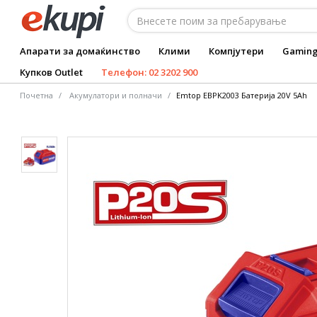
Апарати за домаќинство
Клими
Компјутери
Gamin
Купков Outlet
Телефон: 02 3202 900
Почетна
Акумулатори и полначи
Emtop EBPK2003 Батерија 20V 5Ah