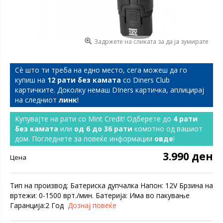
Задржете на сликата за да ја зумирате
Сѐ што ти треба на едно место, сега можеш да го
купиш на
12 рати без камата
со Diners Club
картичките. Доколку немаш DIners картичка, аплицирај
на следниот
линк
!
Купувајте на рати со Mint Credit! Одберете до
4 рати
без камата
или
од 6 до 36 рати
комотно од вашиот
дом. Погледнете за повеќе информации
овде
!
3.990 ден
Цена
Тип на производ: Батериска дупчалка Напон: 12V Брзина на
вртежи: 0-1500 врт./мин. Батерија: Има во пакување
Гаранција:2 Год
Дознај повеќе