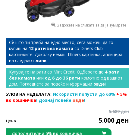
Задржете на сликата за да ја зумирате
Сѐ што ти треба на едно место, сега можеш да го
купиш на
12 рати без камата
со Diners Club
картичките. Доколку немаш DIners картичка, аплицирај
на следниот
линк
!
Купувајте на рати со Mint Credit! Одберете до
4 рати
без камата
или
од 6 до 36 рати
комотно од вашиот
дом. Погледнете за повеќе информации
овде
!
УЛОВ НА НЕДЕЛАТА:
Искористи попусти до 60%
+ 5%
во кошничка
! Дознај повеќе
овде
!
5.689 ден
5.000 ден
Цена
Дополнителни 5% во кошничка