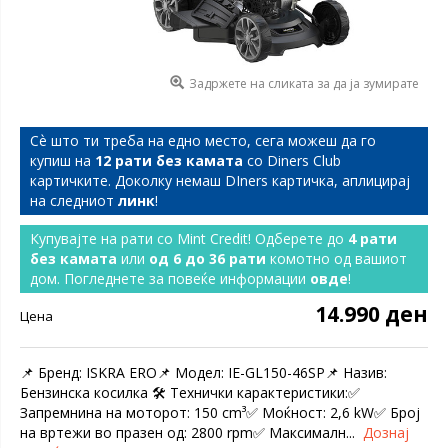
Задржете на сликата за да ја зумирате
Сѐ што ти треба на едно место, сега можеш да го
купиш на
12 рати без камата
со Diners Club
картичките. Доколку немаш DIners картичка, аплицирај
на следниот
линк
!
Купувајте на рати со Mint Credit! Одберете до
4 рати
без камата
или
од 6 до 36 рати
комотно од вашиот
дом. Погледнете за повеќе информации
овде
!
14.990 ден
Цена
📌 Бренд: ISKRA ERO📌 Модел: IE-GL150-46SP📌 Назив:
Бензинска косилка 🛠️ Технички карактеристики:✅
Запремнина на моторот: 150 cm³✅ Моќност: 2,6 kW✅ Број
на вртежи во празен од: 2800 rpm✅ Максималн...
Дознај