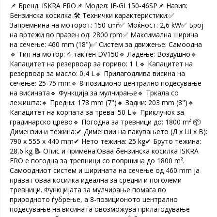
📌 Бренд: ISKRA ERO📌 Модел: IE-GL150-46SP📌 Назив:
Бензинска косилка 🛠️ Технички карактеристики:✅
Запремнина на моторот: 150 cm³✅ Моќност: 2,6 kW✅ Број
на вртежи во празен од: 2800 rpm✅ Максимална ширина
на сечење: 460 mm (18")✅ Систем за движење: Самоодна
🔹 Тип на мотор: 4-тактен DV150🔹 Ладење: Воздушно🔹
Капацитет на резервоар за гориво: 1 L🔹 Капацитет на
резервоар за масло: 0,4 L🔹 Прилагодлива висина на
сечење: 25-75 mm🔹 8-позиционо централно подесување
на висината🔹 Функција за мулчирање🔹 Тркала со
лежишта:🔸 Предни: 178 mm (7")🔸 Задни: 203 mm (8")🔹
Капацитет на корпата за трева: 50 L🔹 Приклучок за
градинарско црево🔹 Погодна за тревници до: 1800 m² 📦
Димензии и тежина:✔ Димензии на пакувањето (Д x Ш x В):
790 x 555 x 440 mm✔ Нето тежина: 25 kg✔ Бруто тежина:
28,6 kg 📝 Опис и примена:Оваа бензинска косилка ISKRA
ERO е погодна за тревници со површина до 1800 m².
Самоодниот систем и ширината на сечење од 460 mm ја
прават оваа косилка идеална за средни и поголеми
тревници. Функцијата за мулчирање помага во
природното ѓубрење, а 8-позиционото централно
подесување на висината овозможува прилагодување