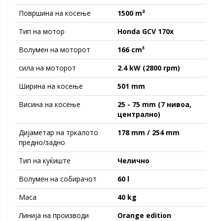
Површина на косење
1500 m²
Тип на мотор
Honda GCV 170x
Волумен на моторот
166 cm³
сила на моторот
2.4 kW (2800 rpm)
Ширина на косење
501 mm
Висина на косење
25 - 75 mm (7 нивоа,
централно)
Дијаметар на тркалото
178 mm / 254 mm
предно/задно
Тип на куќиште
Челично
Волумен на собирачот
60 l
Maсa
40 kg
Линија на производи
Orange edition