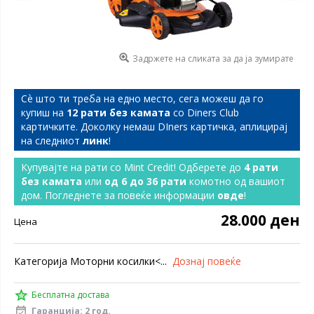
Задржете на сликата за да ја зумирате
Сѐ што ти треба на едно место, сега можеш да го
купиш на
12 рати без камата
со Diners Club
картичките. Доколку немаш DIners картичка, аплицирај
на следниот
линк
!
Купувајте на рати со Mint Credit! Одберете до
4 рати
без камата
или
од 6 до 36 рати
комотно од вашиот
дом. Погледнете за повеќе информации
овде
!
28.000 ден
Цена
Категорија Moторни косилки<...
Дознај повеќе
Бесплатна достава
Гаранција: 2 год.