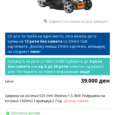
Задржете на сликата за да ја зумирате
Сѐ што ти треба на едно место, сега можеш да го
купиш на
12 рати без камата
со Diners Club
картичките. Доколку немаш DIners картичка, аплицирај
на следниот
линк
!
Купувајте на рати со Mint Credit! Одберете до
4 рати
без камата
или
од 6 до 36 рати
комотно од вашиот
дом. Погледнете за повеќе информации
овде
!
39.000 ден
Цена
Ширина на косење:525 mm Моќност:3,3kW Површина на
косење:1500m2 Гаранција:2 Год
Дознај повеќе
Бесплатна достава