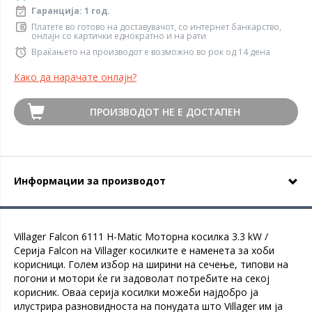
Гаранција: 1 год.
Платете во готово на доставувачот, со интернет банкарство,
онлајн со картички еднократно и на рати
Враќањето на производот е возможно во рок од 14 дена
Како да нарачате онлајн?
ПРОИЗВОДОТ НЕ Е ДОСТАПЕН
Информации за производот
Villager Falcon 6111 H-Matic Моторна косилка 3.3 kW /
Серија Falcon на Villager косилките е наменета за хоби
корисници. Голем избор на ширини на сечење, типови на
погони и мотори ќе ги задоволат потребите на секој
корисник. Оваа серија косилки можеби најдобро ја
илустрира разновидноста на понудата што Villager им ја