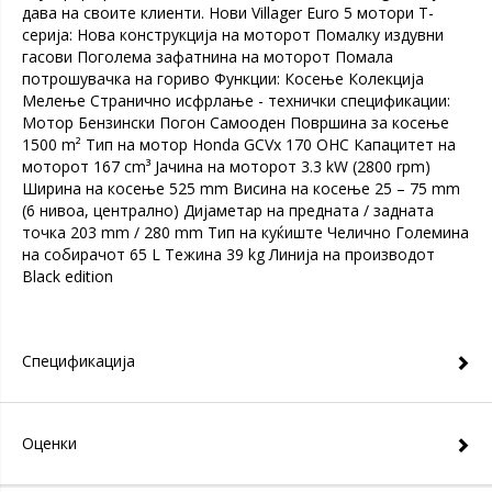
дава на своите клиенти. Нови Villager Euro 5 мотори Т-
серија: Нова конструкција на моторот Помалку издувни
гасови Поголема зафатнина на моторот Помала
потрошувачка на гориво Функции: Косење Колекција
Мелење Странично исфрлање - технички спецификации:
Мотор Бензински Погон Самооден Површина за косење
1500 m² Тип на мотор Honda GCVx 170 OHC Капацитет на
моторот 167 cm³ Јачина на моторот 3.3 kW (2800 rpm)
Ширина на косење 525 mm Висина на косење 25 – 75 mm
(6 нивоа, централно) Дијаметар на предната / задната
точка 203 mm / 280 mm Тип на куќиште Челично Големина
на собирачот 65 L Тежина 39 kg Линија на производот
Black edition
Спецификација
Оценки