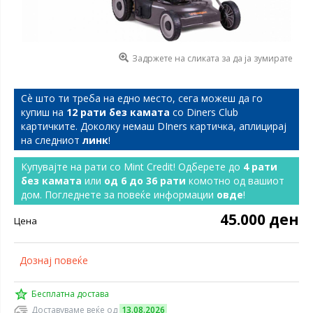
Задржете на сликата за да ја зумирате
Сѐ што ти треба на едно место, сега можеш да го
купиш на
12 рати без камата
со Diners Club
картичките. Доколку немаш DIners картичка, аплицирај
на следниот
линк
!
Купувајте на рати со Mint Credit! Одберете до
4 рати
без камата
или
од 6 до 36 рати
комотно од вашиот
дом. Погледнете за повеќе информации
овде
!
45.000 ден
Цена
Дознај повеќе
Бесплатна достава
Доставуваме веќе од
13.08.2026