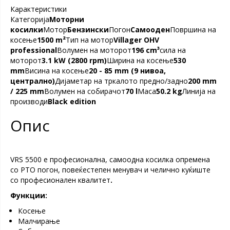
Карактеристики
Категорија
Moторни
косилки
Moтор
Бензински
Погон
Самооден
Површина на
косење
1500 m²
Тип на мотор
Villager OHV
professional
Волумен на моторот
196 cm³
сила на
моторот
3.1 kW (2800 rpm)
Ширина на косење
530
mm
Висина на косење
20 - 85 mm (9 нивоа,
централно)
Дијаметар на тркалото предно/задно
200 mm
/ 225 mm
Волумен на собирачот
70 l
Maсa
50.2 kg
Линија на
производи
Black edition
Опис
VRS 5500 e професионална, самоодна косилка опремена
со PTO погон, повеќестепен менувач и челично куќиште
со професионален квалитет
.
Функции:
Косење
Maлчирање