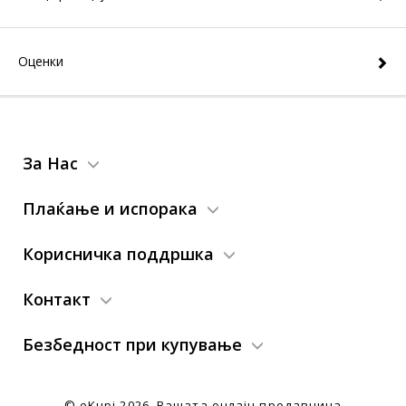
Оценки
За Нас
Плаќање и испорака
Корисничка поддршка
Контакт
Безбедност при купување
© eKupi
2026. Вашата онлајн продавница