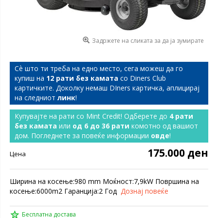
Задржете на сликата за да ја зумирате
Сѐ што ти треба на едно место, сега можеш да го
купиш на
12 рати без камата
со Diners Club
картичките. Доколку немаш DIners картичка, аплицирај
на следниот
линк
!
Купувајте на рати со Mint Credit! Одберете до
4 рати
без камата
или
од 6 до 36 рати
комотно од вашиот
дом. Погледнете за повеќе информации
овде
!
175.000 ден
Цена
Ширина на косење:980 mm Моќност:7,9kW Површина на
косење:6000m2 Гаранција:2 Год
Дознај повеќе
Бесплатна достава