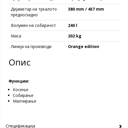
Дијаметар на тркалото
380 mm / 457 mm
предно/задно
Волумен на собирачот
240 l
Maсa
202 kg
Линија на производи
Orange edition
Опис
Функции:
Косење
Собирање
Maлчирање
Спецификација