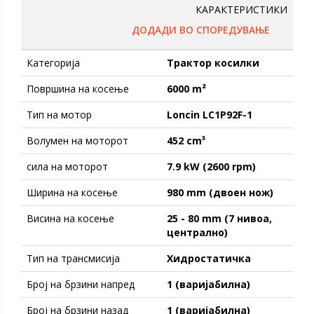
КАРАКТЕРИСТИКИ
ДОДАДИ ВО СПОРЕДУВАЊЕ
Категорија
Tрактор косилки
Површина на косење
6000 m²
Тип на мотор
Loncin LC1P92F-1
Волумен на моторот
452 cm³
сила на моторот
7.9 kW (2600 rpm)
Ширина на косење
980 mm (двоен нож)
Висина на косење
25 - 80 mm (7 нивоа,
централно)
Тип на трансмисија
Хидростатичка
Број на брзини напред
1 (варијабилна)
Број на брзини назад
1 (варијабилна)