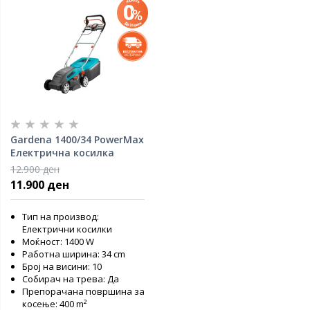
Gardena 1400/34 PowerMax
Електрична косилка
1400W
12.900 ден
11.900 ден
Тип на производ:
Електрични косилки
Моќност: 1400 W
Работна ширина: 34 cm
Број на висини: 10
Собирач на трева: Да
Препорачана површина за
косење: 400 m²