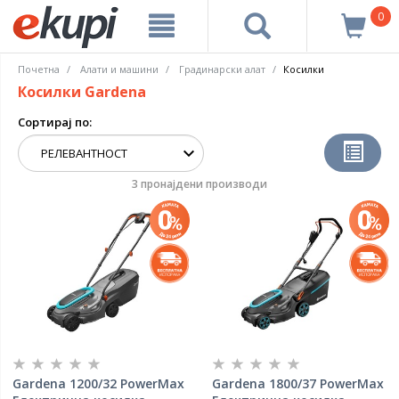
0
Почетна
Алати и машини
Градинарски алат
Косилки
Косилки Gardena
Сортирај по:
3 пронајдени производи
Gardena 1200/32 PowerMax
Gardena 1800/37 PowerMax