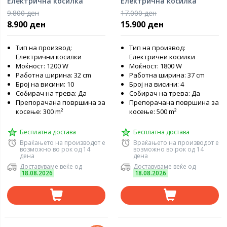
Електрична косилка
Електрична косилка
1200W
1800W
9.800 ден
17.000 ден
8.900 ден
15.900 ден
Тип на производ:
Тип на производ:
Електрични косилки
Електрични косилки
Моќност: 1200 W
Моќност: 1800 W
Работна ширина: 32 cm
Работна ширина: 37 cm
Број на висини: 10
Број на висини: 4
Собирач на трева: Да
Собирач на трева: Да
Препорачана површина за
Препорачана површина за
косење: 300 m²
косење: 500 m²
Бесплатна достава
Бесплатна достава
Враќањето на производот е
Враќањето на производот е
возможно во рок од 14
возможно во рок од 14
дена
дена
Доставуваме веќе од
Доставуваме веќе од
18.08.2026
18.08.2026