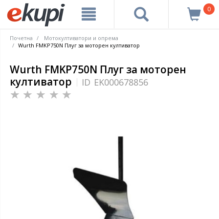
0
Почетна
Мотокултиватори и опрема
Wurth FMKP750N Плуг за моторен култиватор
Wurth FMKP750N Плуг за моторен
култиватор
ID
EK000678856