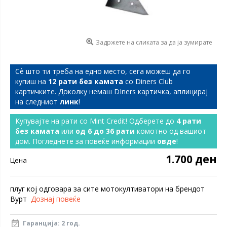
Задржете на сликата за да ја зумирате
Сѐ што ти треба на едно место, сега можеш да го
купиш на
12 рати без камата
со Diners Club
картичките. Доколку немаш DIners картичка, аплицирај
на следниот
линк
!
Купувајте на рати со Mint Credit! Одберете до
4 рати
без камата
или
од 6 до 36 рати
комотно од вашиот
дом. Погледнете за повеќе информации
овде
!
1.700 ден
Цена
плуг кој одговара за сите мотокултиватори на брендот
Вурт
Дознај повеќе
Гаранција: 2 год.