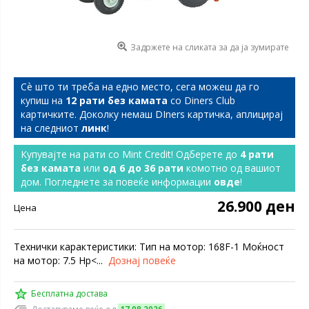
Задржете на сликата за да ја зумирате
Сѐ што ти треба на едно место, сега можеш да го
купиш на
12 рати без камата
со Diners Club
картичките. Доколку немаш DIners картичка, аплицирај
на следниот
линк
!
Купувајте на рати со Mint Credit! Одберете до
4 рати
без камата
или
од 6 до 36 рати
комотно од вашиот
дом. Погледнете за повеќе информации
овде
!
26.900 ден
Цена
Технички карактеристики: Тип на мотор: 168F-1 Моќност
на мотор: 7.5 Hp<...
Дознај повеќе
Бесплатна достава