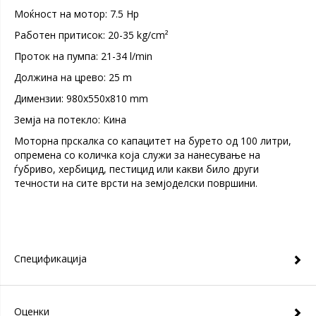
Моќност на мотор: 7.5 Hp
Работен притисок: 20-35 kg/cm²
Проток на пумпа: 21-34 l/min
Должина на црево: 25 m
Димензии: 980x550x810 mm
Земја на потекло: Кина
Моторна прскалка со капацитет на бурето од 100 литри,
опремена со количка која служи за нанесување на
ѓубриво, хербицид, пестицид или какви било други
течности на сите врсти на земјоделски површини.
Спецификација
Оценки