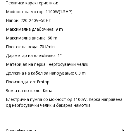
Технички карактеристики:
Моќност на мотор: 1100W(1.5HP)
Напон: 220-240V~50Hz
Максимална длабочина: 9 m
Mаксимална висина: 60 m
Проток на вода: 70 l/min
Дијаметар на влез/излез: 1"
Материјал на перка: нерѓосувачки челик
Должина на кабел за напојување: 0.3 m
Производител: Emtop
Земја на потекло: Кина
Електрична пумпа со моќност од 1100W, перка направена
од нерѓосувачки челик и бакарна намотка.
Спецификација