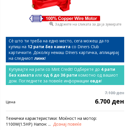
Задржете на сликата за да ја зумирате
Сѐ што ти треба на едно место, сега можеш да го
купиш на
12 рати без камата
со Diners Club
картичките. Доколку немаш DIners картичка, аплицирај
на следниот
линк
!
Купувајте на рати со Mint Credit! Одберете до
4 рати
без камата
или
од 6 до 36 рати
комотно од вашиот
дом. Погледнете за повеќе информации
овде
!
7.100 ден
6.700 ден
Цена
Технички карактеристики: Моќност на мотор:
1100W(1.5HP) Напон: ...
Дознај повеќе