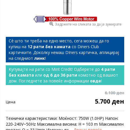
Задржете на сликата за да ја зумирате
Сѐ што ти треба на едно место, сега можеш да го
купиш на
12 рати без камата
со Diners Club
картичките. Доколку немаш DIners картичка, аплицирај
на следниот
линк
!
Купувајте на рати со Mint Credit! Одберете до
4 рати
без камата
или
од 6 до 36 рати
комотно од вашиот
дом. Погледнете за повеќе информации
овде
!
6.100 ден
5.700 ден
Цена
Технички карактеристики: Moќност: 750W (1.0HP) Напон:
220-240V~50Hz Максимална висина: H = 103 m Максимален
проток: Q = 33 l/min Излезен ди...
Дознај повеќе