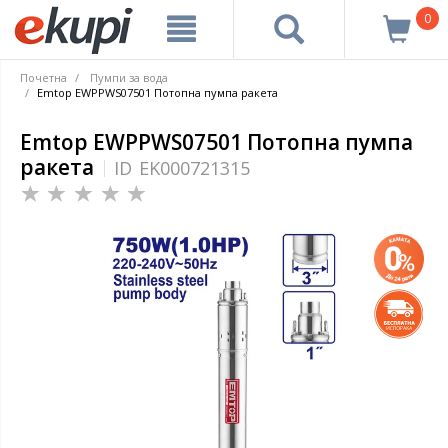
0
Почетна
Пумпи за вода
Emtop EWPPWS07501 Потопна пумпа ракета
Emtop EWPPWS07501 Потопна пумпа
ракета
ID
EK000721315