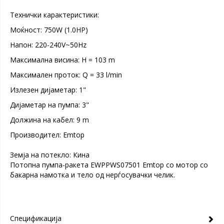
Технички карактеристики:
Moќност: 750W (1.0HP)
Напон: 220-240V~50Hz
Максимална висина: H = 103 m
Максимален проток: Q = 33 l/min
Излезен дијаметар: 1"
Дијаметар на пумпа: 3"
Должина на кабел: 9 m
Производител: Emtop
Земја на потекло: Кина
Потопна пумпа-ракета EWPPWS07501 Emtop со мотор со
бакарна намотка и тело од нерѓосувачки челик.
Спецификација