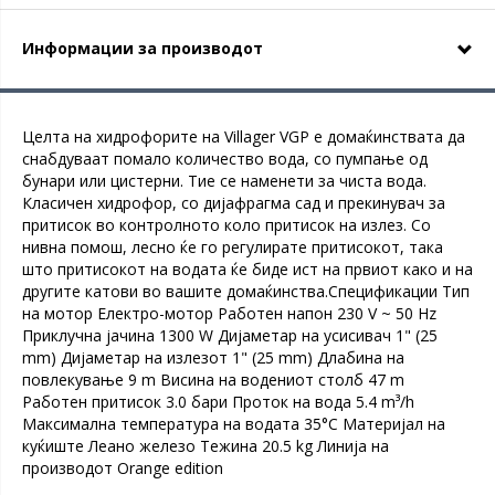
Информации за производот
Целта на хидрофорите на Villager VGP е домаќинствата да
снабдуваат помало количество вода, со пумпање од
бунари или цистерни. Тие се наменети за чиста вода.
Класичен хидрофор, со дијафрагма сад и прекинувач за
притисок во контролното коло притисок на излез. Со
нивна помош, лесно ќе го регулирате притисокот, така
што притисокот на водата ќе биде ист на првиот како и на
другите катови во вашите домаќинства.Спецификации Тип
на мотор Електро-мотор Работен напон 230 V ~ 50 Hz
Приклучна јачина 1300 W Дијаметар на усисивач 1" (25
mm) Дијаметар на излезот 1" (25 mm) Длабина на
повлекување 9 m Висина на водениот столб 47 m
Работен притисок 3.0 бари Проток на вода 5.4 m³/h
Максимална температура на водата 35°C Материјал на
куќиште Леано железо Тежина 20.5 kg Линија на
производот Orange edition