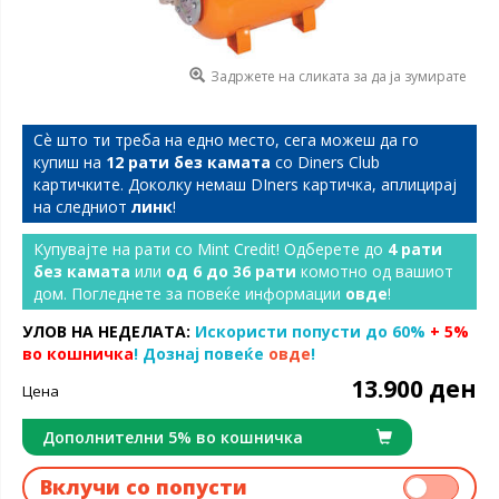
Задржете на сликата за да ја зумирате
Сѐ што ти треба на едно место, сега можеш да го
купиш на
12 рати без камата
со Diners Club
картичките. Доколку немаш DIners картичка, аплицирај
на следниот
линк
!
Купувајте на рати со Mint Credit! Одберете до
4 рати
без камата
или
од 6 до 36 рати
комотно од вашиот
дом. Погледнете за повеќе информации
овде
!
УЛОВ НА НЕДЕЛАТА:
Искористи попусти до 60%
+ 5%
во кошничка
! Дознај повеќе
овде
!
13.900 ден
Цена
Дополнителни 5% во кошничка
Вклучи со попусти