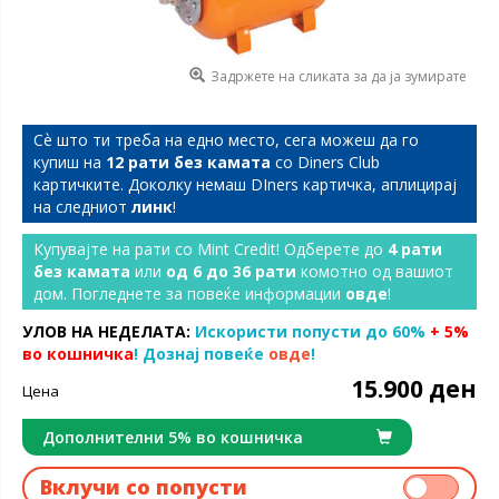
Задржете на сликата за да ја зумирате
Сѐ што ти треба на едно место, сега можеш да го
купиш на
12 рати без камата
со Diners Club
картичките. Доколку немаш DIners картичка, аплицирај
на следниот
линк
!
Купувајте на рати со Mint Credit! Одберете до
4 рати
без камата
или
од 6 до 36 рати
комотно од вашиот
дом. Погледнете за повеќе информации
овде
!
УЛОВ НА НЕДЕЛАТА:
Искористи попусти до 60%
+ 5%
во кошничка
! Дознај повеќе
овде
!
15.900 ден
Цена
Дополнителни 5% во кошничка
Вклучи со попусти