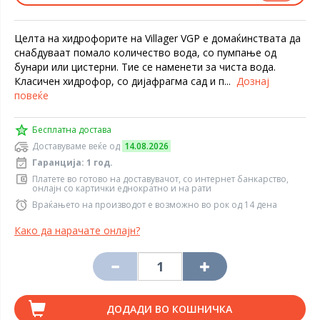
Целта на хидрофорите на Villager VGP е домаќинствата да
снабдуваат помало количество вода, со пумпање од
бунари или цистерни. Тие се наменети за чиста вода.
Класичен хидрофор, со дијафрагма сад и п...
Дознај
повеќе
Бесплатна достава
Доставуваме веќе од
14.08.2026
Гаранција: 1 год.
Платете во готово на доставувачот, со интернет банкарство,
онлајн со картички еднократно и на рати
Враќањето на производот е возможно во рок од 14 дена
Како да нарачате онлајн?
ДОДАДИ ВО КОШНИЧКА