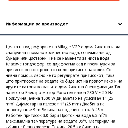
Информации за производот
Целта на хидрофорите на Villager VGP е домаќинствата да
снабдуваат помало количество вода, со пумпање од
бунари или цистерни. Тие се наменети за чиста вода.
Класичен хидрофор, со дијафрагма сад и прекинувач за
притисок во контролното коло притисок на излез. Со
нивна помош, лесно ќе го регулирате притисокот, така
што притисокот на водата ќе биде ист на првиот како и на
другите катови во вашите домаќинства.Спецификации Тип
на мотор Електро-мотор Работен напон 230 V ~ 50 Hz
Приклучна јачина 1500 W Дијаметар на усисивач 1" (25
mm) Дијаметар на излезот 1" (25 mm) Длабина на
повлекување 9 m Висина на водениот столб 48 m
Работен притисок 3.0 бари Проток на вода 6.3 m³/h
Максимална температура на водата 35°C Материјал на
куќиште Леано железо Тежина 20.5 kg Линија на