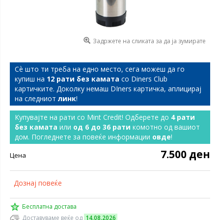
Задржете на сликата за да ја зумирате
Сѐ што ти треба на едно место, сега можеш да го
купиш на
12 рати без камата
со Diners Club
картичките. Доколку немаш DIners картичка, аплицирај
на следниот
линк
!
Купувајте на рати со Mint Credit! Одберете до
4 рати
без камата
или
од 6 до 36 рати
комотно од вашиот
дом. Погледнете за повеќе информации
овде
!
7.500 ден
Цена
Дознај повеќе
Бесплатна достава
Доставуваме веќе од
14.08.2026