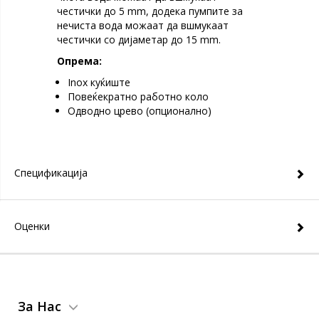
честички до 5 mm, додека пумпите за
нечиста вода можаат да вшмукаат
честички со дијаметар до 15 mm.
Опрема​:
Inox куќиште
Повеќекратно работно коло
Одводно црево (oпционалнo)
Спецификација
Оценки
За Нас