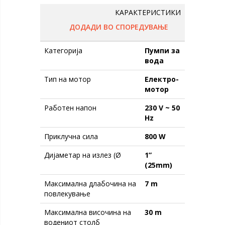
КАРАКТЕРИСТИКИ
ДОДАДИ ВО СПОРЕДУВАЊЕ
Категорија
Пумпи за
вода
Тип на мотор
Електро-
мотор
Работен напон
230 V ~ 50
Hz
Приклучна сила
800 W
Дијаметар на излез (Ø
1”
(25mm)
Максимална длабочина на
7 m
повлекување
Максимална височина на
30 m
водениот столб