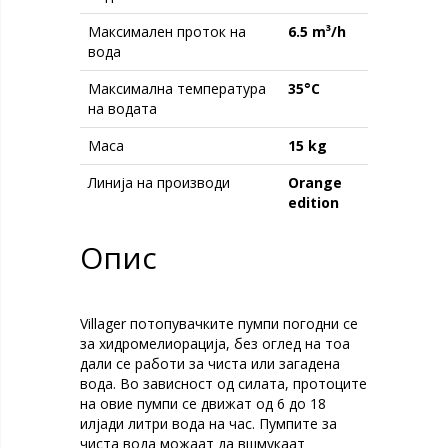
Максимален проток на
6.5 m³/h
вода
Максимална температура
35°C
на водата
Maсa
15 kg
Линија на производи
Orange
edition
Опис
Villager потопувачките пумпи погодни се
за хидромелиорација, без оглед на тоа
дали се работи за чиста или загадена
вода. Во зависност од силата, протоците
на овие пумпи се движат од 6 до 18
илјади литри вода на час. Пумпите за
чиста вода можаат да вшмукаат