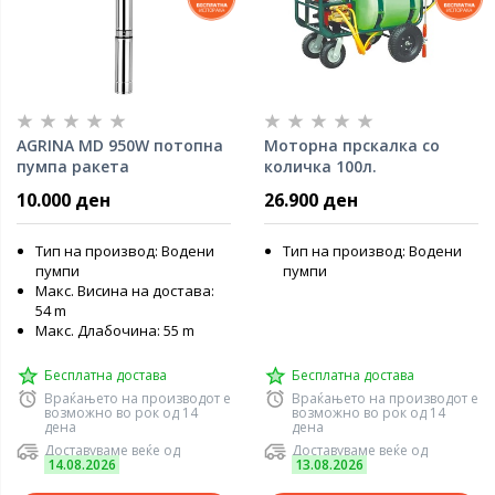
AGRINA MD 950W потопна
Моторна прскалка со
пумпа ракета
количка 100л.
10.000 ден
26.900 ден
Тип на производ: Водени
Тип на производ: Водени
пумпи
пумпи
Макс. Висина на достава:
54 m
Макс. Длабочина: 55 m
Бесплатна достава
Бесплатна достава
Враќањето на производот е
Враќањето на производот е
возможно во рок од 14
возможно во рок од 14
дена
дена
Доставуваме веќе од
Доставуваме веќе од
14.08.2026
13.08.2026