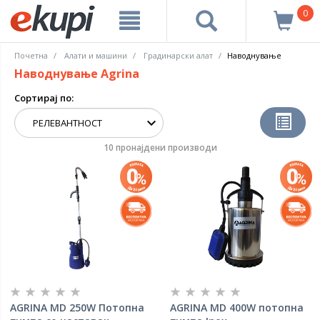
0
Почетна
Алати и машини
Градинарски алат
Наводнување
Наводнување Agrina
Сортирај по:
10 пронајдени производи
AGRINA MD 250W Потопна
AGRINA MD 400W потопна