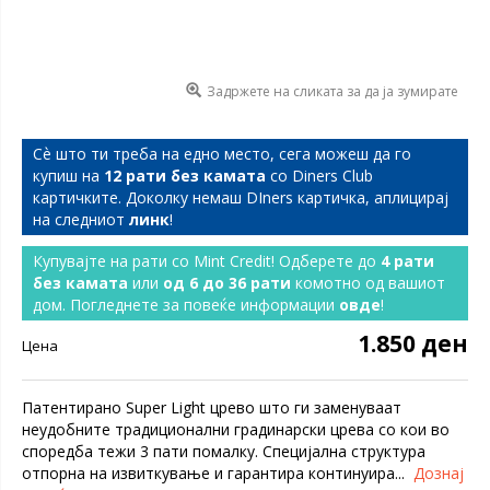
Задржете на сликата за да ја зумирате
Сѐ што ти треба на едно место, сега можеш да го
купиш на
12 рати без камата
со Diners Club
картичките. Доколку немаш DIners картичка, аплицирај
на следниот
линк
!
Купувајте на рати со Mint Credit! Одберете до
4 рати
без камата
или
од 6 до 36 рати
комотно од вашиот
дом. Погледнете за повеќе информации
овде
!
1.850 ден
Цена
Патентиранo Super Light цревo што ги заменуваат
неудобните традиционални градинарски црева со кои во
споредба тежи 3 пати помалку. Специјална структура
отпорна на извиткување и гарантира континуира...
Дознај