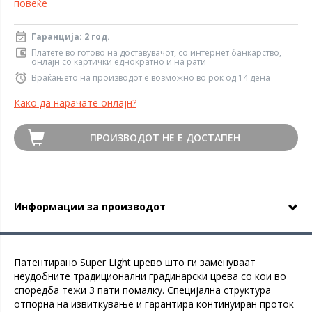
повеќе
Гаранција: 2 год.
Платете во готово на доставувачот, со интернет банкарство,
онлајн со картички еднократно и на рати
Враќањето на производот е возможно во рок од 14 дена
Како да нарачате онлајн?
ПРОИЗВОДОТ НЕ Е ДОСТАПЕН
Информации за производот
Патентиранo Super Light цревo што ги заменуваат
неудобните традиционални градинарски црева со кои во
споредба тежи 3 пати помалку. Специјална структура
отпорна на извиткување и гарантира континуиран проток