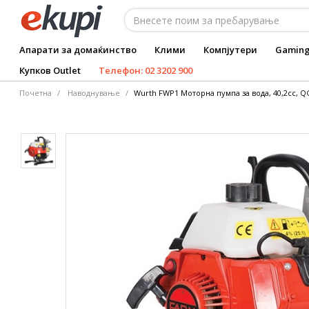
Апарати за домаќинство
Клими
Компјутери
Gamin
Купков Outlet
Телефон: 02 3202 900
Почетна
Наводнување
Wurth FWP1 Моторна пумпа за вода, 40,2сс, Q