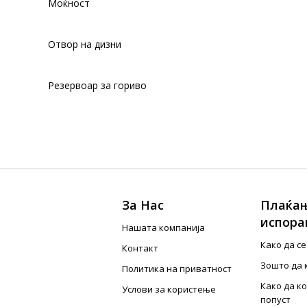
Моќност
Отвор на дизни
Резервоар за гориво
За Нас
Плаќањ
испора
Нашата компанија
Како да с
Контакт
Зошто да 
Политика на приватност
Како да к
Услови за користење
попуст