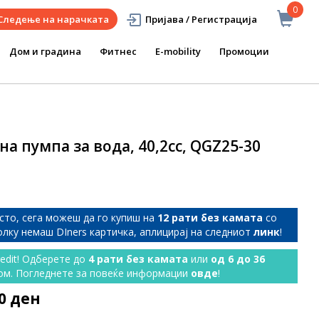
0
Следење на нарачката
Пријава / Регистрација
Дом и градина
Фитнес
E-mobility
Промоции
а пумпа за вода, 40,2сс, QGZ25-30
сто, сега можеш да го купиш на
12 рати без камата
со
колку немаш DIners картичка, аплицирај на следниот
линк
!
redit! Одберете до
4 рати без камата
или
од 6 до 36
ом. Погледнете за повеќе информации
овде
!
00 ден