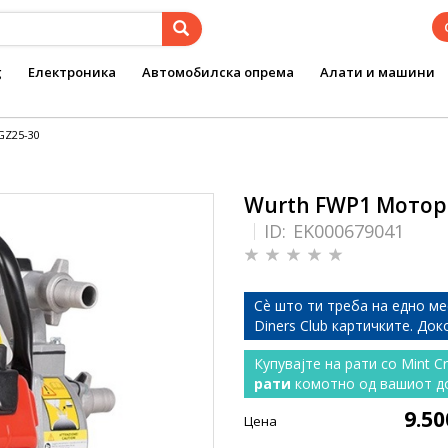
g
Електроника
Автомобилска опрема
Алати и машини
GZ25-30
Wurth FWP1 Моторн
ID:
EK000679041
Сѐ што ти треба на едно ме
Diners Club картичките. До
Купувајте на рати со Mint C
рати
комотно од вашиот д
9.5
Цена