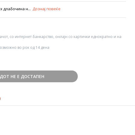
ax длабочина н...
Дознај повеќе
вачот, со интернет банкарство, онлајн со картички еднократно и на
озможно во рок од 14 дена
ДОТ НЕ Е ДОСТАПЕН
и