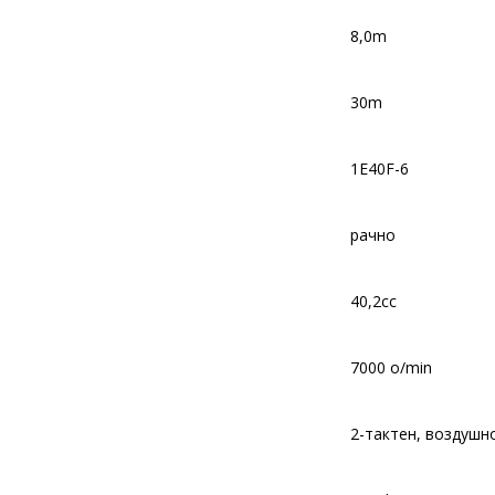
8,0m
30m
1E40F-6
рачно
40,2cc
7000 o/min
2-тактен, воздушн