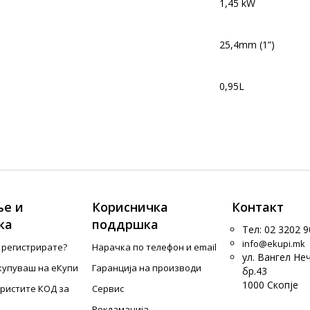
1,45 kW
25,4mm (1”)
0,95L
е и
Корисничка
Контакт
ка
поддршка
Тел: 02 3202 9
info@ekupi.mk
е регистрирате?
Нарачка по телефон и еmail
ул. Вангел Не
купуваш на еКупи
Гаранција на производи
бр.43
1000 Скопје
ористите КОД за
Сервис
Рекламација