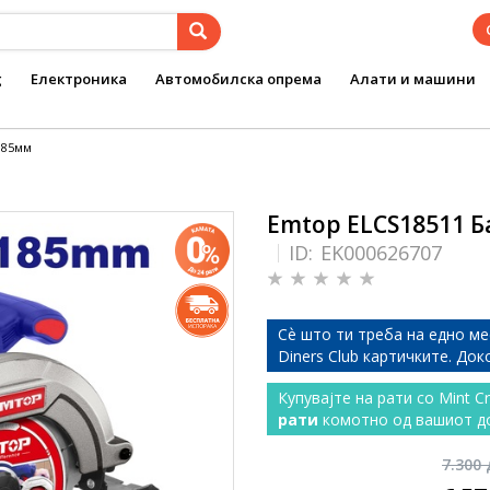
g
Електроника
Автомобилска опрема
Алати и машини
185мм
Emtop ELCS18511 
ID:
EK000626707
Сѐ што ти треба на едно ме
Diners Club картичките. До
Купувајте на рати со Mint C
рати
комотно од вашиот д
7.300