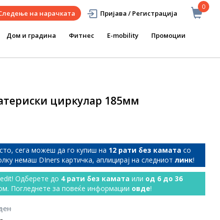
0
Следење на нарачката
Пријава / Регистрација
Дом и градина
Фитнес
E-mobility
Промоции
Батериски циркулар 185мм
сто, сега можеш да го купиш на
12 рати без камата
со
колку немаш DIners картичка, аплицирај на следниот
линк
!
redit! Одберете до
4 рати без камата
или
од 6 до 36
ом. Погледнете за повеќе информации
овде
!
 ден