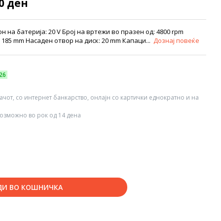
70 ден
 на батерија: 20 V Број на вртежи во празен од: 4800 rpm
 185 mm Насаден отвор на диск: 20 mm Капаци...
Дознај повеќе
26
вачот, со интернет банкарство, онлајн со картички еднократно и на
озможно во рок од 14 дена
ДИ ВО КОШНИЧКА