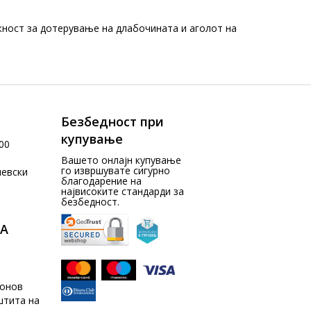
ожност за дотерување на длабочината и аголот на
Безбедност при
купување
00
Вашето онлајн купување
го извршувате сигурно
чевски
благодарение на
највисоките стандарди за
безбедност.
А
донов
штита на