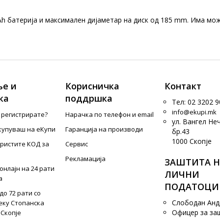
4 Ah батерија и максимален дијаметар на диск од 185 mm. Има м
е и
Корисничка
Контакт
ка
поддршка
Тел: 02 3202 9
info@ekupi.mk
е регистрирате?
Нарачка по телефон и еmail
ул. Вангел Не
купуваш на еКупи
Гаранција на производи
бр.43
1000 Скопје
ористите КОД за
Сервис
Рекламација
ЗАШТИТА Н
онлајн на 24 рати
ЛИЧНИ
а
ПОДАТОЦИ
до 72 рати со
Слободан Ан
еку Стопанска
Офицер за за
 Скопје