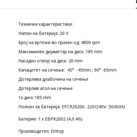
Технички карактеристики:
Напон на батерија: 20 V
Број на вртежи во празен од: 4800 rpm
Максимален дијаметар на диск: 185 mm
Насаден отвор на диск: 20 mm
Капацитет на сечење: 45° - 45mm ; 90° -65mm
Дотерлива длабочина на сечење
Дотерлив агол на сечење
1x диск 185 mm
Полнач за батерија: EFCR20200- 220/240V- 50/60Hz
Батерии: 1 x EBPK2002 (4,0 Ah)
Производител: Emtop