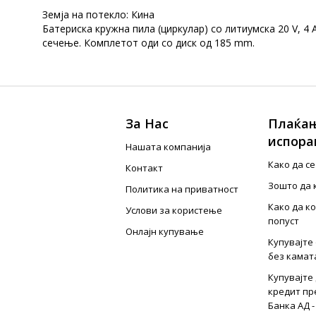
Земја на потекло: Кина
Батериска кружна пила (циркулар) со литиумска 20 V, 
сечење. Комплетот оди со диск од 185 mm.
За Нас
Плаќањ
испора
Нашата компанија
Како да с
Контакт
Зошто да 
Политика на приватност
Како да к
Услови за користење
попуст
Онлајн купување
Купувајте 
без камат
Купувајте 
кредит пр
Банка АД -