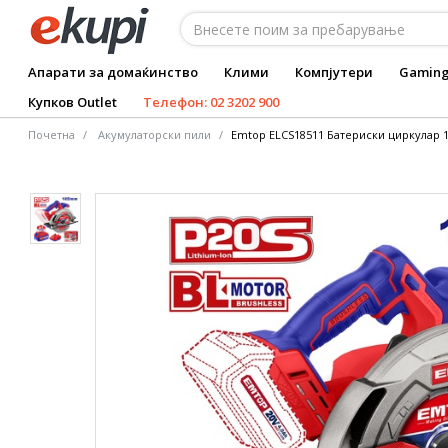
Апарати за домаќинство
Клими
Компјутери
Gamin
Купков Outlet
Телефон: 02 3202 900
Почетна
Акумулаторски пили
Emtop ELCS18511 Батериски циркулар 