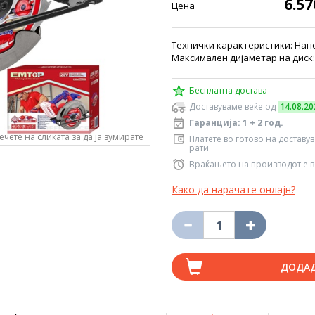
6.5
Цена
Технички карактеристики: Напон
Максимален дијаметар на диск:
Бесплатна достава
Доставуваме веќе од
14.08.20
Гаранција: 1 + 2 год.
ечете на сликата за да ја зумирате
Платете во готово на доставу
рати
Враќањето на производот е в
Како да нарачате онлајн?
ДОДА