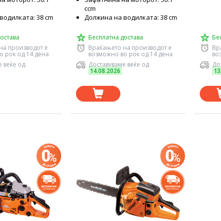
ccm
водилката: 38 cm
Должина на водилката: 38 cm
остава
Бесплатна достава
Бе
на производот е
Враќањето на производот е
Вр
о рок од 14 дена
возможно во рок од 14 дена
во
 веќе од
Доставуваме веќе од
До
14.08.2026
13