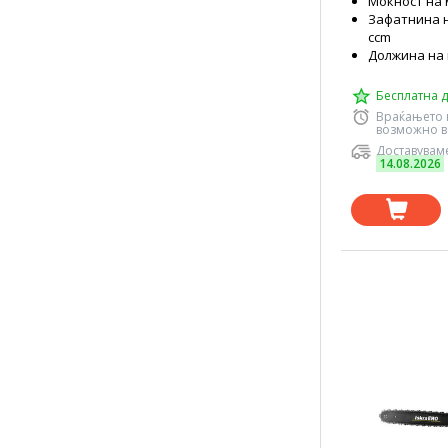
Моќност на 
Зафатнина н
ccm
Должина на 
Бесплатна д
Враќањето 
возможно в
Доставуваме
14.08.2026