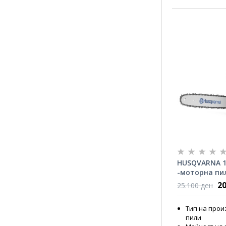
HUSQVARNA 1
-моторна пи
20
25.100 ден
Тип на прои
пили