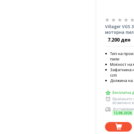
Villager VGS 
моторна пил
7.200 ден
Тип на прои
пили
Моќност на 
Зафатнина н
ccm
Должина на 
Бесплатна д
Враќањето 
возможно в
Доставуваме
12.08.2026