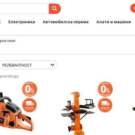
g
Електроника
Автомобилска опрема
Алати и машини
рни пили
производи