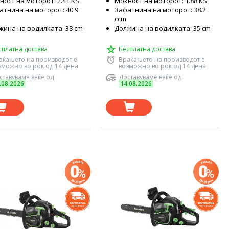
ност на моторот: 2.41 KS
Моќност на моторот: 1.88 KS
атнина на моторот: 40.9
Зафатнина на моторот: 38.2
ccm
жина на водилката: 38 cm
Должина на водилката: 35 cm
сплатна достава
Бесплатна достава
аќањето на производот е
Враќањето на производот е
зможно во рок од 14 дена
возможно во рок од 14 дена
ставуваме веќе од
Доставуваме веќе од
.08.2026
14.08.2026