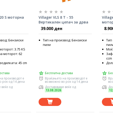
620 S моторна
Villager VLS 8 T - 55
Villag
Вертикален цепач за дрва
мотор
39.000 ден
8.90
звод: Бензиски
Тип на производ: Бензиски
Тип
пили
пил
оторот: 3.75 KS
Моќн
а моторот: 62
Заф
ccm
водилката: 45 cm
Дол
остава
Бесплатна достава
Бе
на производот е
Враќањето на производот е
Вр
 рок од 14 дена
возможно во рок од 14 дена
во
 веќе од
Доставуваме веќе од
Дос
13.08.2026
12