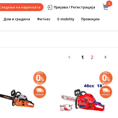
0
Следење на нарачката
Пријава / Регистрација
Дом и градина
Фитнес
E-mobility
Промоции
1
2