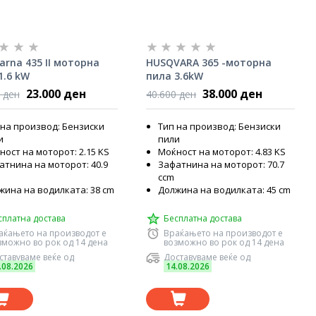
arna 435 II моторна
HUSQVARA 365 -моторна
1.6 kW
пила 3.6kW
23.000 ден
38.000 ден
 ден
40.600 ден
 на производ: Бензиски
Тип на производ: Бензиски
и
пили
ност на моторот: 2.15 KS
Моќност на моторот: 4.83 KS
атнина на моторот: 40.9
Зафатнина на моторот: 70.7
ccm
жина на водилката: 38 cm
Должина на водилката: 45 cm
сплатна достава
Бесплатна достава
аќањето на производот е
Враќањето на производот е
зможно во рок од 14 дена
возможно во рок од 14 дена
ставуваме веќе од
Доставуваме веќе од
.08.2026
14.08.2026