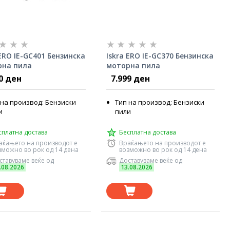
 ERO IE-GC401 Бензинска
Iskra ERO IE-GC370 Бензинска
рна пила
моторна пила
0 ден
7.999 ден
 на производ: Бензиски
Тип на производ: Бензиски
и
пили
сплатна достава
Бесплатна достава
аќањето на производот е
Враќањето на производот е
зможно во рок од 14 дена
возможно во рок од 14 дена
ставуваме веќе од
Доставуваме веќе од
.08.2026
13.08.2026