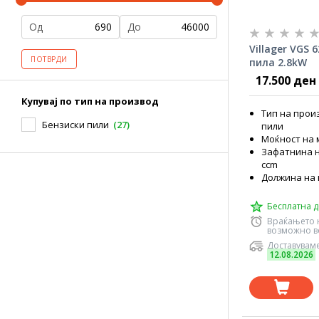
Од
До
Villager VGS 
ПОТВРДИ
пила 2.8kW
17.500 ден
Купувај по тип на производ
Тип на прои
Бензиски пили
(27)
пили
Моќност на м
Зафатнина н
ccm
Должина на 
Бесплатна д
Враќањето 
возможно во
Доставуваме
12.08.2026