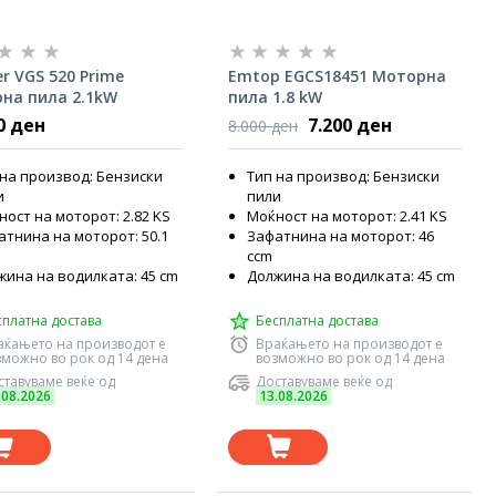
er VGS 520 Prime
Emtop EGCS18451 Моторна
на пила 2.1kW
пила 1.8 kW
0 ден
7.200 ден
8.000 ден
 на производ: Бензиски
Тип на производ: Бензиски
и
пили
ост на моторот: 2.82 KS
Моќност на моторот: 2.41 KS
атнина на моторот: 50.1
Зафатнина на моторот: 46
ccm
жина на водилката: 45 cm
Должина на водилката: 45 cm
сплатна достава
Бесплатна достава
аќањето на производот е
Враќањето на производот е
зможно во рок од 14 дена
возможно во рок од 14 дена
тавуваме веќе од
Доставуваме веќе од
.08.2026
13.08.2026