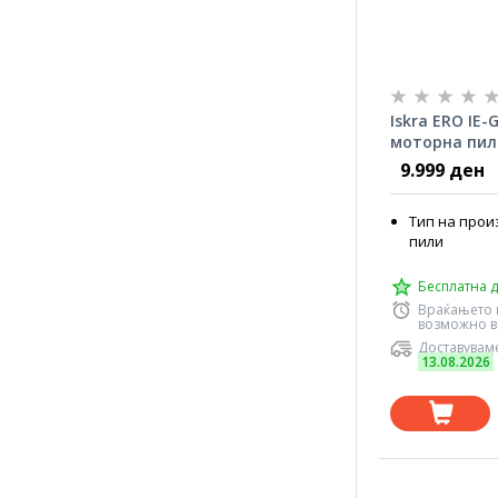
Iskra ERO IE
моторна пил
9.999 ден
Тип на прои
пили
Бесплатна д
Враќањето 
возможно в
Доставуваме
13.08.2026