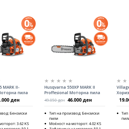
5 MARK II-
Husqvarna 550XP MARK II
Villag
 Моторна пила
Proffesional Моторна пила
Хориз
3.0kW
дрва
.000 ден
46.000 ден
19.0
49.050 ден
звод: Бензиски
Тип на производ: Бензиски
Тип
пили
пил
моторот: 3.62 KS
Моќност на моторот: 4.02 KS
а моторот: 50.1
Зафатнина на моторот: 50.1