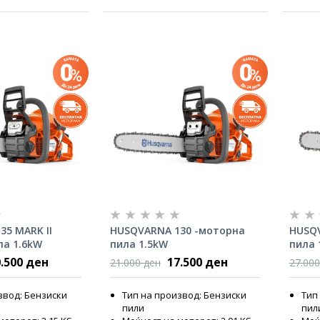
35 MARK II
HUSQVARNA 130 -моторна
HUSQV
ла 1.6kW
пила 1.5kW
пила 
.500 ден
17.500 ден
21.000 ден
27.000
звод: Бензиски
Тип на производ: Бензиски
Тип
пили
пил