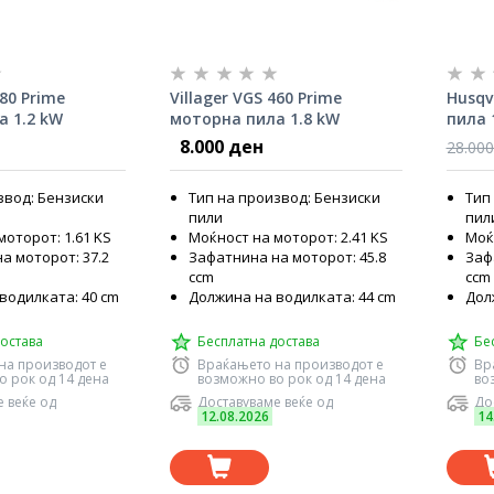
380 Prime
Villager VGS 460 Prime
Husqv
а 1.2 kW
моторна пила 1.8 kW
пила 
8.000 ден
28.000
звод: Бензиски
Тип на производ: Бензиски
Тип
пили
пил
моторот: 1.61 KS
Моќност на моторот: 2.41 KS
Моќ
а моторот: 37.2
Зафатнина на моторот: 45.8
Заф
ccm
ccm
водилката: 40 cm
Должина на водилката: 44 cm
Дол
остава
Бесплатна достава
Бе
на производот е
Враќањето на производот е
Вр
о рок од 14 дена
возможно во рок од 14 дена
во
 веќе од
Доставуваме веќе од
До
12.08.2026
14