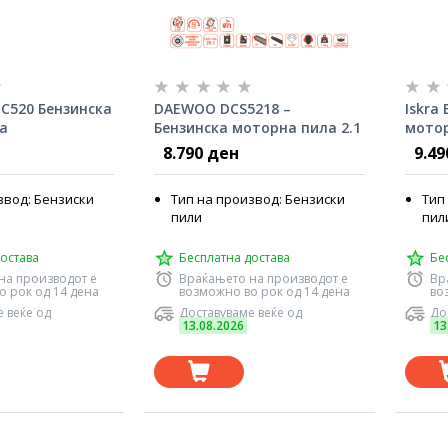
-GC520 Бензинска
DAEWOO DCS5218 –
Iskra
а
Бензинска моторна пила 2.1
мото
kW, 45 см
8.790 ден
9.49
звод: Бензиски
Тип на производ: Бензиски
Тип
пили
пил
остава
Бесплатна достава
Бе
на производот е
Враќањето на производот е
Вр
о рок од 14 дена
возможно во рок од 14 дена
во
 веќе од
Доставуваме веќе од
До
13.08.2026
13