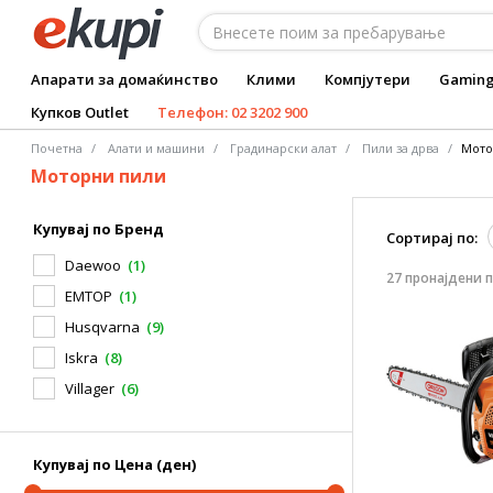
Апарати за домаќинство
Клими
Компјутери
Gamin
Купков Outlet
Телефон: 02 3202 900
Почетна
Алати и машини
Градинарски алат
Пили за дрва
Мото
Моторни пили
Купувај по Бренд
Сортирај по:
Daewoo
(1)
27 пронајдени 
EMTOP
(1)
Husqvarna
(9)
Iskra
(8)
Villager
(6)
Купувај по Цена (ден)