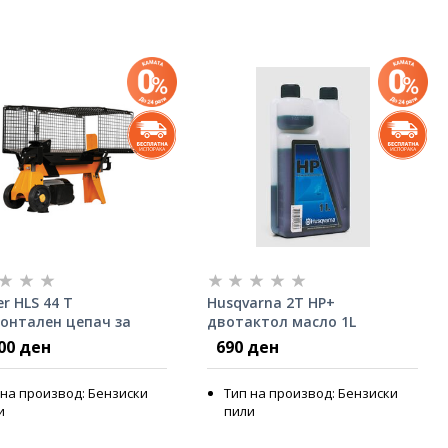
er HLS 44 T
Husqvarna 2T HP+
онтален цепач за
двотактол масло 1L
00 ден
690 ден
 на производ: Бензиски
Тип на производ: Бензиски
и
пили