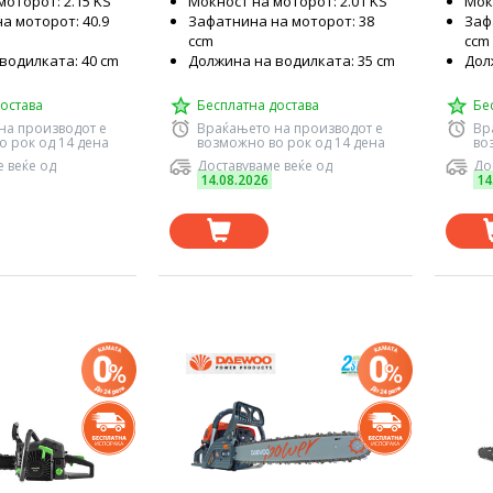
моторот: 2.15 KS
Моќност на моторот: 2.01 KS
Моќ
а моторот: 40.9
Зафатнина на моторот: 38
Заф
ccm
ccm
водилката: 40 cm
Должина на водилката: 35 cm
Дол
остава
Бесплатна достава
Бе
на производот е
Враќањето на производот е
Вр
о рок од 14 дена
возможно во рок од 14 дена
во
 веќе од
Доставуваме веќе од
До
14.08.2026
14