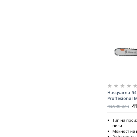
Husqvarna 54
Proffesional
2.7kW
41
43.930 ден
Тип на прои
пили
Моќност на 
Зафатнина н