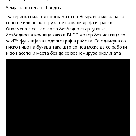
Земја на потекло: Шведска
Батериска пила од програмата на Husqvarna идеална за
сечење или поткастрување на мали дрвја и гранки.
Опремена е со тастер за безбедно стартување,
безбедносна кочница како и BLDC мотор без четкици со
savE™ функција за подолготрајна работа. Се одликува со
ниско ниво на бучава така што со неа може да се работи
и во населени места без да се вознемирува околината.