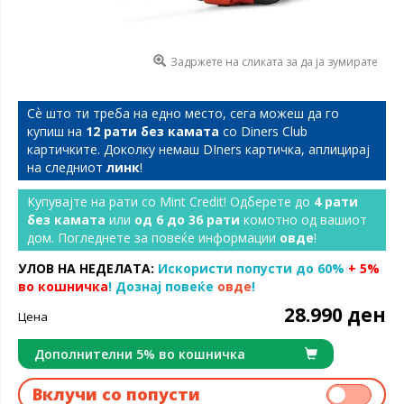
Задржете на сликата за да ја зумирате
Сѐ што ти треба на едно место, сега можеш да го
купиш на
12 рати без камата
со Diners Club
картичките. Доколку немаш DIners картичка, аплицирај
на следниот
линк
!
Купувајте на рати со Mint Credit! Одберете до
4 рати
без камата
или
од 6 до 36 рати
комотно од вашиот
дом. Погледнете за повеќе информации
овде
!
УЛОВ НА НЕДЕЛАТА:
Искористи попусти до 60%
+ 5%
во кошничка
! Дознај повеќе
овде
!
28.990 ден
Цена
Дополнителни 5% во кошничка
Вклучи со попусти