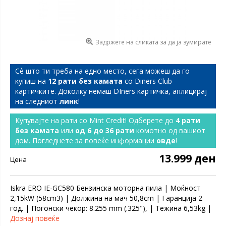
Задржете на сликата за да ја зумирате
Сѐ што ти треба на едно место, сега можеш да го
купиш на
12 рати без камата
со Diners Club
картичките. Доколку немаш DIners картичка, аплицирај
на следниот
линк
!
Купувајте на рати со Mint Credit! Одберете до
4 рати
без камата
или
од 6 до 36 рати
комотно од вашиот
дом. Погледнете за повеќе информации
овде
!
13.999 ден
Цена
Iskra ERO IE-GC580 Бензинска моторна пила | Моќност
2,15kW (58cm3) | Должина на мач 50,8cm | Гаранција 2
год. | Погонски чекор: 8.255 mm (.325"), | Тежина 6,53kg |
Дознај повеќе