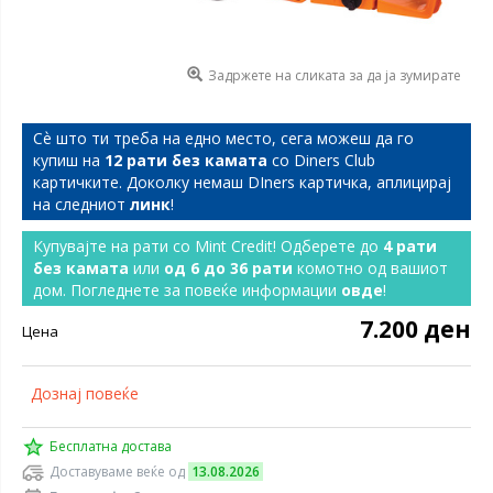
Задржете на сликата за да ја зумирате
Сѐ што ти треба на едно место, сега можеш да го
купиш на
12 рати без камата
со Diners Club
картичките. Доколку немаш DIners картичка, аплицирај
на следниот
линк
!
Купувајте на рати со Mint Credit! Одберете до
4 рати
без камата
или
од 6 до 36 рати
комотно од вашиот
дом. Погледнете за повеќе информации
овде
!
7.200 ден
Цена
Дознај повеќе
Бесплатна достава
Доставуваме веќе од
13.08.2026