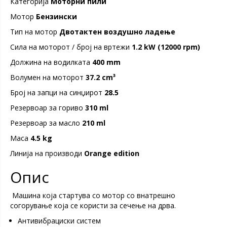
Категорија
Моторни пили
Мотор
Бензински
Тип на мотор
Двотактен воздушно ладење
Сила на моторот / број на вртежи
1.2 kW (12000 rpm)
Должина на водилката
400 mm
Волумен на моторот
37.2 cm³
Број на запци на синџирот
28.5
Резервоар за гориво
310 ml
Резервоар за масло
210 ml
Maсa
4.5 kg
Линија на производи
Orange edition
Опис
Maшина која стартува со мотор со внатрешно
согорување која се користи за сечење на дрва.
Aнтивибрациски систем