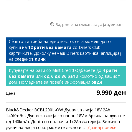
Задржете на сликата за да ја зумирате
Сѐ што ти треба на едно место, сега можеш да го
купиш на
12 рати без камата
со Diners Club
картичките. Доколку немаш DIners картичка, аплицирај
на следниот
линк
!
Купувајте на рати со Mint Credit! Одберете до
4 рати
без камата
или
од 6 до 36 рати
комотно од вашиот
дом. Погледнете за повеќе информации
овде
!
9.990 ден
Цена
Black&Decker BCBL200L-QW Дувач за лисја 18V 2Ah
140Km/h - Дувач за лисја со напон 18V и брзина на дување
од 140km/h. Доаѓа со полнач и 1x2Ah батерија. Бежичен
дувач на лисја со кој можете лесно и ...
Дознај повеќе