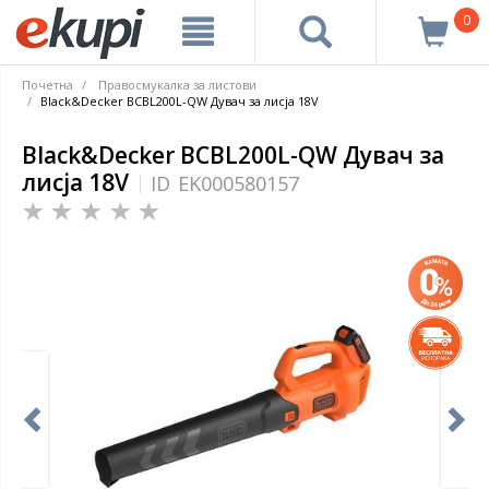
0
Почетна
Правосмукалка за листови
Black&Decker BCBL200L-QW Дувач за лисја 18V
Black&Decker BCBL200L-QW Дувач за
лисја 18V
ID
EK000580157