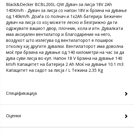
Black&Decker BCBL200L-QW Дувач за лисја 18V 2Ah
140Km/h - Дувач за лисја со напон 18V и брзина на дување
од 140km/h. Доаѓа со полнач и 1x2Ah батерија. Бежичен
дувач на лисја со кој можете лесно и безгрижно да ги
одржувате вашиот двор, плочник, кола и итн. Дувалката
има аксијален вентилатор и благодарение на него,
воздухот што излегува од вентилаторот е поширок
отколку кај другите дувалки. Вентилаторот има доволна
моќ при брзина на дување од 140 километри на час за да
дува суви лисја во куп. Напон 18 V Брзина на дување 140
km/h Капацитет на батерија 2 Ah Моќ на дување 10.1 m3
Капацитет на садот за лисја / L Тежина 2.35 Kg
Спецификација
Оценки