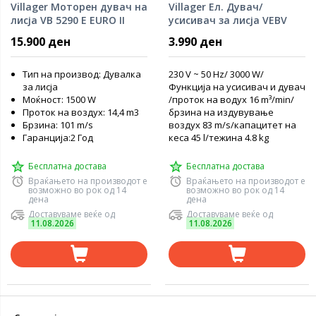
Villager Моторен дувач на
Villager Ел. Дувач/
лисја VB 5290 E EURO II
усисивач за лисја VEBV
3000
15.900 ден
3.990 ден
Тип на производ: Дувалка
230 V ~ 50 Hz/ 3000 W/
за лисја
Функција на усисивач и дувач
Моќност: 1500 W
/проток на водух 16 m³/min/
Проток на воздух: 14,4 m3
брзина на издувување
Брзина: 101 m/s
воздух 83 m/s/капацитет на
Гаранција:2 Год
кеса 45 l/тежина 4.8 kg
Бесплатна достава
Бесплатна достава
Враќањето на производот е
Враќањето на производот е
возможно во рок од 14
возможно во рок од 14
дена
дена
Доставуваме веќе од
Доставуваме веќе од
11.08.2026
11.08.2026