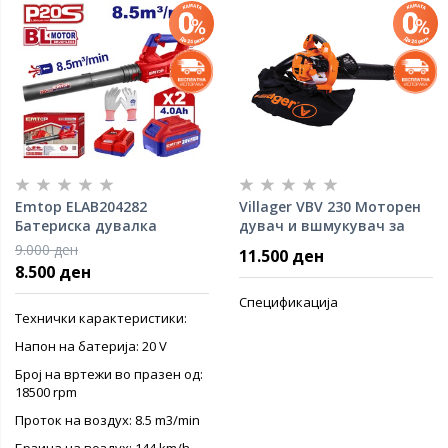
Emtop ELAB204282
Villager VBV 230 Moторен
Батериска дувалка
дувач и вшмукувач за
лисја 0,7KW
9.000 ден
11.500 ден
8.500 ден
Спецификација
Технички карактеристики:
Напон на батерија: 20 V
Број на вртежи во празен од:
18500 rpm
Проток на воздух: 8.5 m3/min