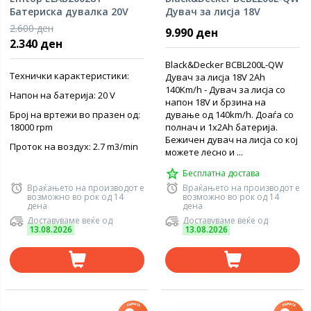
Батериска дувалка 20V
Дувач за лисја 18V
2.600 ден
9.990 ден
2.340 ден
Black&Decker BCBL200L-QW
Технички карактеристики:
Дувач за лисја 18V 2Ah
140Km/h - Дувач за лисја со
Напон на батерија: 20 V
напон 18V и брзина на
Број на вртежи во празен од:
дување од 140km/h. Доаѓа со
18000 rpm
полнач и 1x2Ah батерија.
Бежичен дувач на лисја со кој
Проток на воздух: 2.7 m3/min
можете лесно и ...
Бесплатна достава
Враќањето на производот е
Враќањето на производот е
возможно во рок од 14
возможно во рок од 14
дена
дена
Доставуваме веќе од
Доставуваме веќе од
13.08.2026
13.08.2026