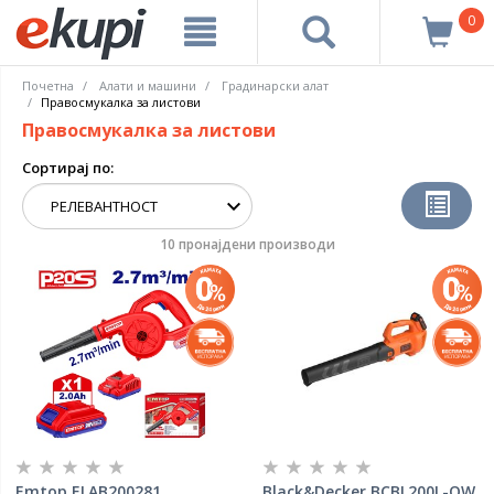
0
Почетна
Алати и машини
Градинарски алат
Правосмукалка за листови
Правосмукалка за листови
Сортирај по:
10 пронајдени производи
Emtop ELAB200281
Black&Decker BCBL200L-QW