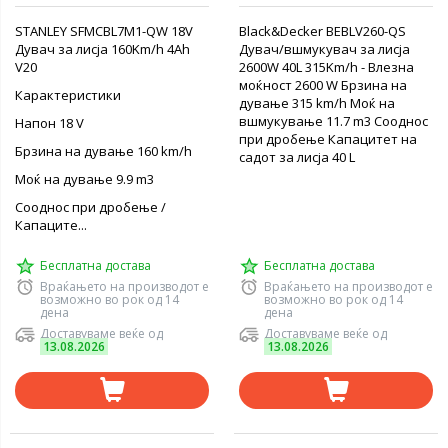
STANLEY SFMCBL7M1-QW 18V
Black&Decker BEBLV260-QS
Дувач за лисја 160Km/h 4Ah
Дувач/вшмукувач за лисја
V20
2600W 40L 315Km/h - Влезна
моќност 2600 W Брзина на
Карактеристики
дување 315 km/h Моќ на
вшмукување 11.7 m3 Сооднос
Напон 18 V
при дробење Капацитет на
Брзина на дување 160 km/h
садот за лисја 40 L
Моќ на дување 9.9 m3
Сооднос при дробење /
Капаците...
Бесплатна достава
Бесплатна достава
Враќањето на производот е
Враќањето на производот е
возможно во рок од 14
возможно во рок од 14
дена
дена
Доставуваме веќе од
Доставуваме веќе од
13.08.2026
13.08.2026