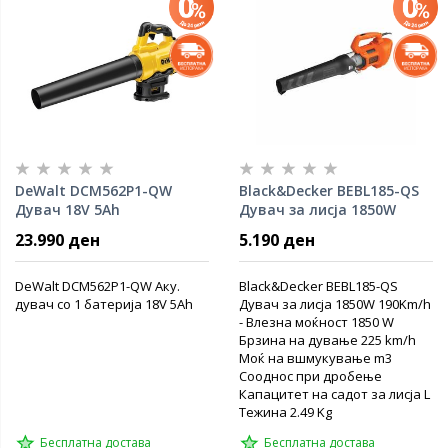
DeWalt DCM562P1-QW
Black&Decker BEBL185-QS
Дувач 18V 5Ah
Дувач за лисја 1850W
190Km/h
23.990 ден
5.190 ден
DeWalt DCM562P1-QW Аку.
Black&Decker BEBL185-QS
дувач со 1 батерија 18V 5Ah
Дувач за лисја 1850W 190Km/h
- Влезна моќност 1850 W
Брзина на дување 225 km/h
Моќ на вшмукување m3
Сооднос при дробење
Капацитет на садот за лисја L
Тежина 2.49 Kg
Бесплатна достава
Бесплатна достава