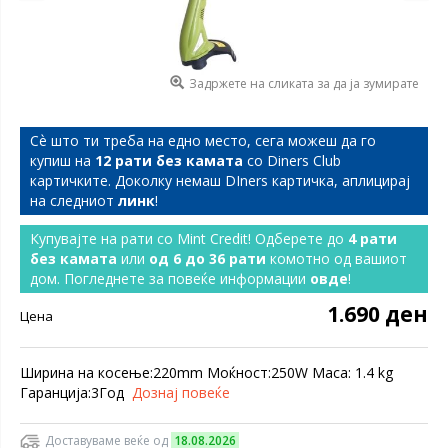
Задржете на сликата за да ја зумирате
Сѐ што ти треба на едно место, сега можеш да го
купиш на
12 рати без камата
со Diners Club
картичките. Доколку немаш DIners картичка, аплицирај
на следниот
линк
!
Купувајте на рати со Mint Credit! Одберете до
4 рати
без камата
или
од 6 до 36 рати
комотно од вашиот
дом. Погледнете за повеќе информации
овде
!
1.690 ден
Цена
Ширина на косење:220mm Моќност:250W Маса: 1.4 kg
Гаранција:3Год
Дознај повеќе
Доставуваме веќе од
18.08.2026