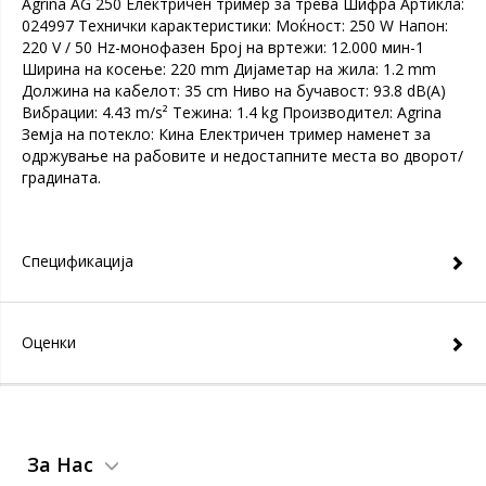
Agrina AG 250 Електричен тример за трева Шифра Артикла:
024997 Технички карактеристики: Моќност: 250 W Напон:
220 V / 50 Hz-монофазен Број на вртежи: 12.000 мин-1
Ширина на косење: 220 mm Дијаметар на жила: 1.2 mm
Должина на кабелот: 35 cm Ниво на бучавост: 93.8 dB(A)
Вибрации: 4.43 m/s² Teжина: 1.4 kg Производител: Agrina
Земја на потекло: Кина Електричен тример наменет за
одржување на рабовите и недостапните места во дворот/
градината.
Спецификација
Оценки
За Нас