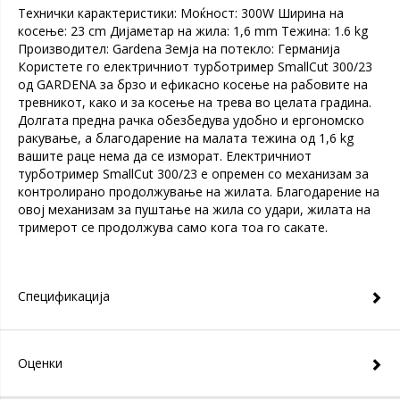
Технички карактеристики: Моќност: 300W Ширина на
косење: 23 cm Дијаметар на жила: 1,6 mm Тежина: 1.6 kg
Производител: Gardena Земја на потекло: Германија
Користете го електричниот турботример SmallCut 300/23
од GARDENA за брзо и ефикасно косење на рабовите на
тревникот, како и за косење на трева во целата градина.
Долгата предна рачка обезбедува удобно и ергономско
ракување, а благодарение на малата тежина од 1,6 kg
вашите раце нема да се изморат. Електричниот
турботример SmallCut 300/23 е опремен со механизам за
контролирано продолжување на жилата. Благодарение на
овој механизам за пуштање на жила со удари, жилата на
тримерот се продолжува само кога тоа го сакате.
Спецификација
Оценки