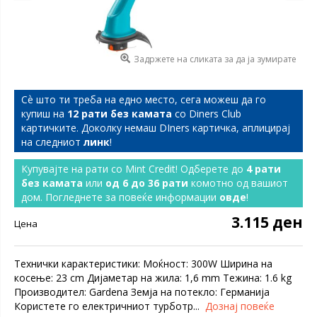
Задржете на сликата за да ја зумирате
Сѐ што ти треба на едно место, сега можеш да го
купиш на
12 рати без камата
со Diners Club
картичките. Доколку немаш DIners картичка, аплицирај
на следниот
линк
!
Купувајте на рати со Mint Credit! Одберете до
4 рати
без камата
или
од 6 до 36 рати
комотно од вашиот
дом. Погледнете за повеќе информации
овде
!
3.115 ден
Цена
Технички карактеристики: Моќност: 300W Ширина на
косење: 23 cm Дијаметар на жила: 1,6 mm Тежина: 1.6 kg
Производител: Gardena Земја на потекло: Германија
Користете го електричниот турботр...
Дознај повеќе